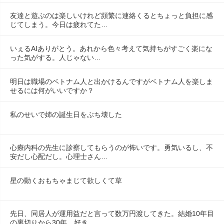
友達と遊ぶのは楽しいけれど頻繁に連絡くるとちょっと負担に感
じてしまう。今日は疲れてた…
いぇるAIありがとう。あれから色々考えて気持ちがすごく楽にな
った気がする。人じゃない…
明日は職場のベトナム人と出かけるんですがベトナム人を楽しま
せるには何がいいですか？
私のせいで姉の誕生日をぶち壊した
心療内科の先生に診察してもらうのが怖いです。勇気いるし、不
安だし心配だし。心理士さん…
星の動くおもちゃまじて欲しくて草
先日、同居人が運用益だと言って数万円渡してきた。結婚10年目
の裏切りから30年…好き…