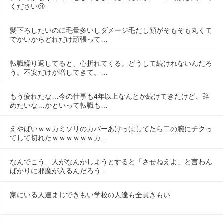
ください😢
髪下ろしたいのに毛量多いしダメージ毛だし顔がそもそも丸くて
でかいからどれだけ頑張って…
転職繰り返してると、心折れてくる。どうして続けれないんだろ
う。不安だけが増してきて。…
もう疲れたな…今の仕事も4年以上なんとか続けてきたけど、辞
めたいな…かといって転職も…
えやばいｗｗカミソリのカバーあけっぱしてたら二の腕にチクっ
てして切れたｗｗｗｗｗｗカ…
なんでこう…人がなんかしようとすると「させねえよ」と言わん
ばかりに邪魔が入るんだろう…
家にいる人達まじできもい学校の人達も全員きもい