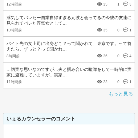
12時間前
35
1
3
浮気してバレたー自業自得すぎる元彼と会ってるの今彼の友達に
見られてバレた浮気女として…
10時間前
35
0
1
バイト先の女上司に出身どこ？って聞かれて、東京です。って答
えたら、ずっと？って聞かれ…
8時間前
26
0
4
…切実な思いなのですが…夫と掴み合いの喧嘩をして一時的に実
家に避難していますが…実家…
11時間前
23
0
1
もっと見る
いぇるカウンセラーのコメント