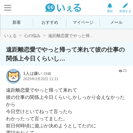
通知
投稿する
新着
おすすめ
マイページ
メール
いぇる
心の悩み
遠距離恋愛でやっと帰...
遠距離恋愛でやっと帰って来れて彼の仕事の
関係上今日くらいし…
21
1人は嫌い
19歳
2025年3月20日 11:21
遠距離恋愛でやっと帰って来れて

彼の仕事の関係上今日くらいしかしっかり会えなかった
から

今日空けといてねって言ったら

わかったって言ってました。

前日何時頃に遊ぶか決めようとしてたのに

電話出なくて
