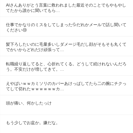
AIさんありがとう言葉に救われました最近そのことでもやもやし
てたから誰かに聞いてもら…
仕事でかなりのミスをしてしまった💦だれかメールで話し聞いて
ください😢
髪下ろしたいのに毛量多いしダメージ毛だし顔がそもそも丸くて
でかいからどれだけ頑張って…
転職繰り返してると、心折れてくる。どうして続けれないんだろ
う。不安だけが増してきて。…
えやばいｗｗカミソリのカバーあけっぱしてたら二の腕にチクっ
てして切れたｗｗｗｗｗｗカ…
頭が痛い、何かしたっけ
もう少しでお盆か。嫌だな。