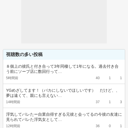
視聴数の多い投稿
８個上の彼氏と付き合って3年同棲して1年になる。過去付き合
う前にソープ店に数回行って…
5時間前
40
1
1
YGめざしてます！（バカにしないでほしいです）　だけど、、
夢は遠くて、親にも言えない…
14時間前
37
1
3
浮気してバレたー自業自得すぎる元彼と会ってるの今彼の友達に
見られてバレた浮気女として…
12時間前
36
0
1