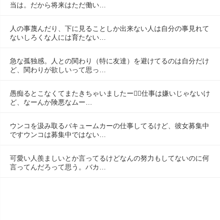
当は。だから将来はただ働い…
人の事蔑んだり、下に見ることしか出来ない人は自分の事見れて
ないしろくな人には育たない…
急な孤独感。人との関わり（特に友達）を避けてるのは自分だけ
ど、関わりが欲しいって思っ…
愚痴るとこなくてまたきちゃいましたー😮‍💨仕事は嫌いじゃないけ
ど、なーんか険悪なムー…
ウンコを汲み取るバキュームカーの仕事してるけど、彼女募集中
ですウンコは募集中ではない…
可愛い人羨ましいとか言ってるけどなんの努力もしてないのに何
言ってんだろって思う。バカ…