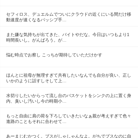
セフィロス、デュエルムでついにクラウドの近くにいる間だけ移
動速度が速くなるパッシブ手…
また嫌な気持ちが出てきた、バイトやだな。今日はいつもより1
時間長いし。がんばろう。が…
悩む時点でお察し こっちが期待していただけかす
ほんとに祖母が無理すぎて共有したいなんでも自分が良い、正し
いかのように話すしそして上…
水切りしたいからって流し台のバスケットをシンクの上に置く身
内、臭いし汚いし今の時期小…
もっと自由に肩の荷を下ろしていきたいなぁ親が考えすぎて色々
進路のこともそれに合わせて…
あーまじむかつく。ブスがしゃしゃんなよ。がちでブスなのに自