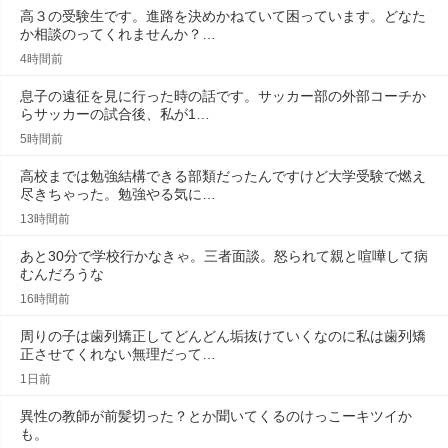
高３の受験生です。進路を決めかねていて困っています。どなた
か相談のってくれませんか？…
4時間前
息子の遠征を見に行った時の話です。サッカー部の外部コーチか
らサッカーの試合後、私が1…
5時間前
高校までは勉強結構できる部類だったんですけど大学受験で燃え
尽きちゃった。勉強やる気に…
13時間前
あと30分で学校行かなきゃ。三者面談。怒られて親と喧嘩して病
むんだろうな
16時間前
周りの子は歯列矯正してどんどん垢抜けていくなのに私は歯列矯
正させてくれない無理だって…
1日前
異性の教師が前髪切った？とか聞いてくるのけっこーキツイか
も。