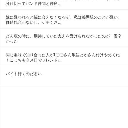
分仕切ってバンド仲間と仲良…
嫁に嫌われると孫に会えなくなるぞ。私は義両親のことが嫌い。
価値観合わないし、ケチくさ…
どん底の時に、期待していた支えを受けられなかったのが一番辛
かった
同じ趣味で知り合った人が｢〇〇さん敬語とかさん付けやめてね
！こっちもタメ口でフレンド…
バイト行くのだるい