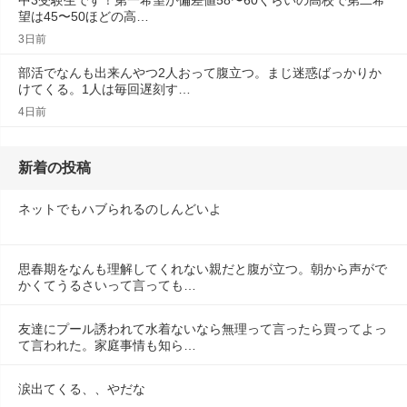
中3受験生です！第一希望が偏差値58〜60くらいの高校で第二希
望は45〜50ほどの高…
3日前
部活でなんも出来んやつ2人おって腹立つ。まじ迷惑ばっかりか
けてくる。1人は毎回遅刻す…
4日前
新着の投稿
ネットでもハブられるのしんどいよ
思春期をなんも理解してくれない親だと腹が立つ。朝から声がで
かくてうるさいって言っても…
友達にプール誘われて水着ないなら無理って言ったら買ってよっ
て言われた。家庭事情も知ら…
涙出てくる、、やだな