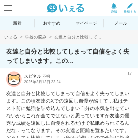
通知
投稿する
新着
おすすめ
マイページ
メール
いぇる
学校の悩み
友達と自分と比較して...
友達と自分と比較してしまって自信をよく失
ってしまいます。この…
17
スピネル
不明
2025年3月13日 23:24
友達と自分と比較してしまって自信をよく失ってしまい
ます。この頃友達のXでの遠回し自慢が酷くて…私はテ
スト前に勉強を詰め込んでしまい自分の本気を出せてい
ないからこれが全てではないと思っていますが友達の優
秀な成績を遠回しに自慢されるだけで私舐められてるん
だな…ってなります。その友達と距離を置きたいです。
どうしても比較してしまい負けず嫌いなので余計に勉強