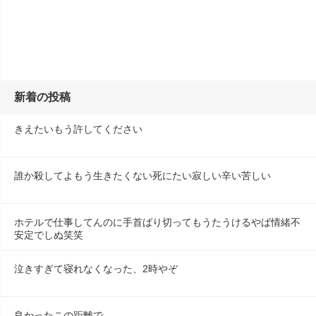
新着の投稿
きえたいもう許してください
誰か殺してよもう生きたくない死にたい寂しい辛い苦しい
ホテルで仕事してんのに手首ばり切ってもうたうけるやば情緒不
安定でしぬ笑笑
泣きすぎて寝れなくなった、2時やぞ
良かったこの距離で