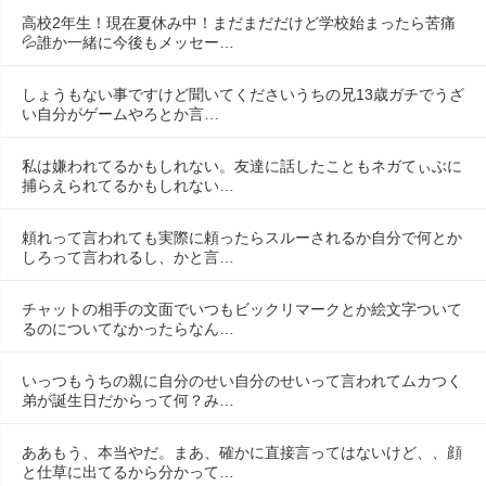
高校2年生！現在夏休み中！まだまだだけど学校始まったら苦痛
💦誰か一緒に今後もメッセー…
しょうもない事ですけど聞いてくださいうちの兄13歳ガチでうざ
い自分がゲームやろとか言…
私は嫌われてるかもしれない。友達に話したこともネガてぃぶに
捕らえられてるかもしれない…
頼れって言われても実際に頼ったらスルーされるか自分で何とか
しろって言われるし、かと言…
チャットの相手の文面でいつもビックリマークとか絵文字ついて
るのについてなかったらなん…
いっつもうちの親に自分のせい自分のせいって言われてムカつく
弟が誕生日だからって何？み…
ああもう、本当やだ。まあ、確かに直接言ってはないけど、、顔
と仕草に出てるから分かって…