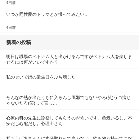
4日前
いつか同性愛のドラマとか撮ってみたい…
4日前
新着の投稿
明日は職場のベトナム人と出かけるんですがベトナム人を楽しま
せるには何がいいですか？
私のせいで姉の誕生日をぶち壊した
そんなの熱が出たうちに入らんし風邪でもないやろ(笑)うつ病じ
ゃないだろ(笑)って言っ…
心療内科の先生に診察してもらうのが怖いです。勇気いるし、不
安だし心配だし。心理士さん…
私もうばあちゃんに水分取れって言わない。飲み物も持ってこな