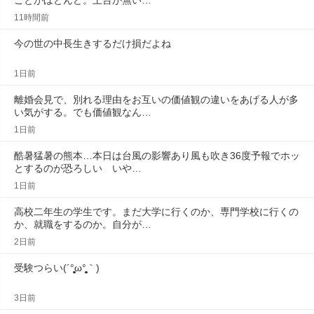
ことがほとんど。土台が無い…
11時間前
今の世の中長生きするだけ損だよね
1日前
離婚会見で、別れる理由をお互いの価値観の違いをあげる人が多
い気がする。でも価値観なん…
1日前
酷暑猛暑の熊本…本日は台風の影響あり風も吹き36度予報でホッ
とするのが恐ろしい　いや…
1日前
高校二年生の学生です。まだ大学に行くのか、専門学校に行くの
か、就職をするのか。自分が…
2日前
受験つらい(´°̥̥̥̥̥̥̥̥ω°̥̥̥̥̥̥̥̥｀)
3日前