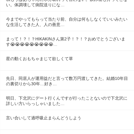
い。体調壊して病院送りにな…
今までやってもらって当たり前、自分は何もしなくていいみたい
な生活してきた人、人の善意…
まって！？！？HIKAKINさん第2子！？！？おめでとうございま
す😭😭😭😭😭😭😭😭😭…
星の動くおもちゃまじて欲しくて草
先日、同居人が運用益だと言って数万円渡してきた。結婚10年目
の裏切りから30年…好き…
明日、下北沢にデート行くんですが行ったことないので下北沢に
詳しい方いらっしゃいました…
言い合いして過呼吸止まらんどうしよう