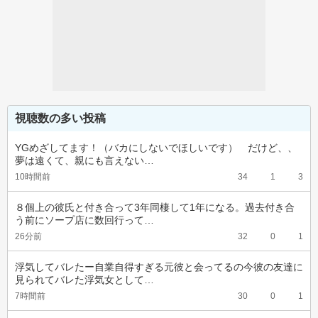
視聴数の多い投稿
YGめざしてます！（バカにしないでほしいです）　だけど、、
夢は遠くて、親にも言えない…
10時間前
34
1
3
８個上の彼氏と付き合って3年同棲して1年になる。過去付き合
う前にソープ店に数回行って…
26分前
32
0
1
浮気してバレたー自業自得すぎる元彼と会ってるの今彼の友達に
見られてバレた浮気女として…
7時間前
30
0
1