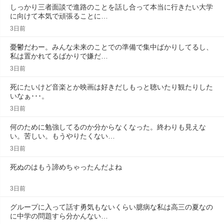
しっかり三者面談で進路のことを話し合って本当に行きたい大学
に向けて本気で頑張ることに…
3日前
憂鬱だわー。みんな未来のことでの準備で集中ばかりしてるし、
私は置かれてるばかりで嫌だ…
3日前
死にたいけど音楽とか映画は好きだしもっと聴いたり観たりした
いなぁ･･･。
3日前
何のために勉強してるのか分からなくなった。終わりも見えな
い。苦しい。もうやりたくない…
3日前
死ぬのはもう諦めちゃったんだよね
3日前
グループに入って話す勇気もないくらい臆病な私は高三の夏なの
に中学の問題すら分かんない…