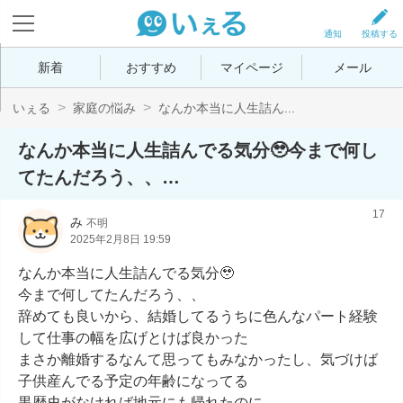
通知
投稿する
新着
おすすめ
マイページ
メール
いぇる
家庭の悩み
なんか本当に人生詰ん...
なんか本当に人生詰んでる気分🥹今まで何し
てたんだろう、、…
17
み
不明
2025年2月8日 19:59
なんか本当に人生詰んでる気分🥹

今まで何してたんだろう、、

辞めても良いから、結婚してるうちに色んなパート経験
して仕事の幅を広げとけば良かった

まさか離婚するなんて思ってもみなかったし、気づけば
子供産んでる予定の年齢になってる

黒歴史がなければ地元にも帰れたのに…
