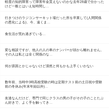
軽度の知的障害って障害年金貰えないのかな去年28歳で分かった
けど一般とはいえ短時間し…
行きつけのラジコンサーキット場だった所を卒業して(人間関係
の悪化による)、今、遠くま…
食生活が荒れ過ぎている…
変な相談ですが、他人の人の車のナンバーが頭から離れません。
その人は私とは全く関係のな…
何が原因とかじゃないけど漠然と何もかも上手くいかない
数年前、当時中3時高校受験の時は定期テスト前の土日祝や受験
前の冬休み(年末年始以外)…
友達なんだけど、専門で同じクラスの男の子がその子のことたぶ
ん好きで、よく手を触ってき…