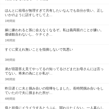
ほんとに祖母が無理すぎて共有したいなんでも自分が良い、正し
いかのように話すしそして上…
1時間前
嫁に嫌われると孫に会えなくなるぞ。私は義両親のことが嫌い。
価値観合わないし、ケチくさ…
1時間前
すぐに変えれ無いことを指摘しないで気悪い
3時間前
弟が宿題答え見てやってるの知ってるけどまだお母さんには言っ
てない。将来の為にとか私が…
3時間前
昨日遅くに夫と掴み合いの喧嘩をしました。長時間掴み合いをし
ていたので夫に掴まれた所が…
4時間前
母と祖母にイライラするとうぶん、関わりたくない。一人暮らし