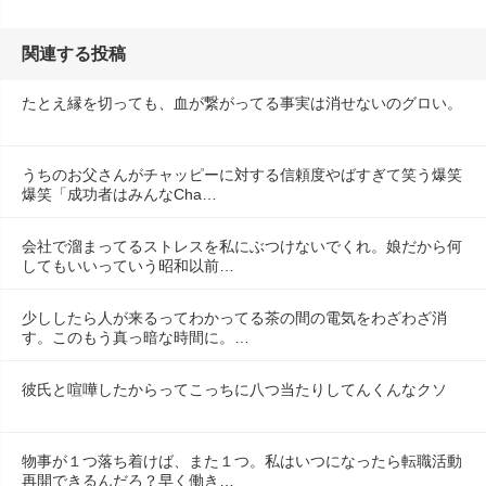
関連する投稿
たとえ縁を切っても、血が繋がってる事実は消せないのグロい。
うちのお父さんがチャッピーに対する信頼度やばすぎて笑う爆笑
爆笑「成功者はみんなCha…
会社で溜まってるストレスを私にぶつけないでくれ。娘だから何
してもいいっていう昭和以前…
少ししたら人が来るってわかってる茶の間の電気をわざわざ消
す。このもう真っ暗な時間に。…
彼氏と喧嘩したからってこっちに八つ当たりしてんくんなクソ
物事が１つ落ち着けば、また１つ。私はいつになったら転職活動
再開できるんだろ？早く働き…