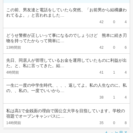
この前、男友達と電話をしていたら突然、「お前男から結構嫌わ
れてるよ。」と言われました…
42
0
4
どうせ警察が正しいって事になるのでしょうけど　熊本に続き刃
物を持ってたからって簡単に…
13時間前
42
0
6
先日、同居人が管理しているお金を運用していたものに利益が出
た。と、私に言ってきた。結…
4時間前
41
1
4
一生に一度の中学生時代、、、、返してよ。私の人生なのに。私
の、、私の。一度でいいから…
38
1
4
私は高1で金銭面の理由で国公立大学を目指しています。学校の
宿題でオープンキャンパスに…
14時間前
35
0
8