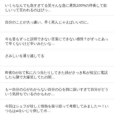
いくらなんでも急すぎてる笑そんな急に勇気100%の伴奏して欲
しいって言われるのはびっ…
自分のことが大っ嫌い。早く死んじゃえばいいのに。
今も昔もずっと説明できない言葉にできない感情？がずっとあっ
て辛くないけど辛いみたいな…
さみしいを通り越してる
昨夜Gが出て私に八つ当たりしてきた姉がさっき私が祖父に電話
したら隣で大爆笑してたの聞…
もー自分の心がわからない自分の心を雑に扱いすぎて自分がどう
いう気持ちでいるのかもわか…
今回はシェフが珍しく情熱を振り絞って考察してみました〜！い
つもはaiをいじり倒してボ…