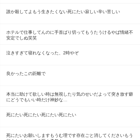
誰か殺してよもう生きたくない死にたい寂しい辛い苦しい
ホテルで仕事してんのに手首ばり切ってもうたうけるやば情緒不
安定でしぬ笑笑
泣きすぎて寝れなくなった、2時やぞ
良かったこの距離で
本当に助けて欲しい時は無視したり気のせいだよって突き放す癖
にどうでもいい時だけ神妙な…
死にたい死にたい死にたい死にたい
死にたいお願いしますもうむ理です存在ごと消してくださいもう