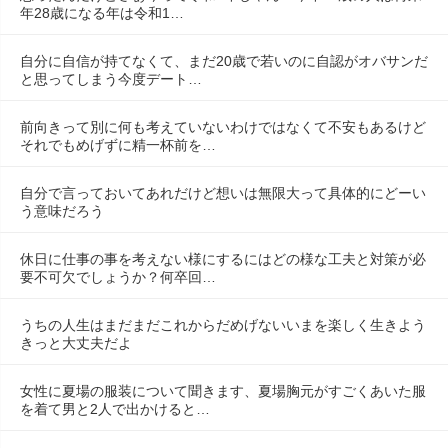
年28歳になる年は令和1…
自分に自信が持てなくて、まだ20歳で若いのに自認がオバサンだ
と思ってしまう今度デート…
前向きって別に何も考えていないわけではなくて不安もあるけど
それでもめげずに精一杯前を…
自分で言っておいてあれだけど想いは無限大って具体的にどーい
う意味だろう
休日に仕事の事を考えない様にするにはどの様な工夫と対策が必
要不可欠でしょうか？何卒回…
うちの人生はまだまだこれからだめげないいまを楽しく生きよう
きっと大丈夫だよ
女性に夏場の服装について聞きます、夏場胸元がすごくあいた服
を着て男と2人で出かけると…