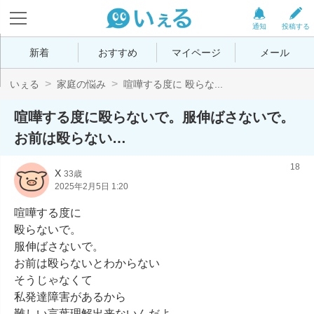
通知
投稿する
新着
おすすめ
マイページ
メール
いぇる
家庭の悩み
喧嘩する度に 殴らな...
喧嘩する度に殴らないで。服伸ばさないで。
お前は殴らない…
18
X
33歳
2025年2月5日 1:20
喧嘩する度に

殴らないで。

服伸ばさないで。

お前は殴らないとわからない

そうじゃなくて

私発達障害があるから

難しい言葉理解出来ないんだよ。
