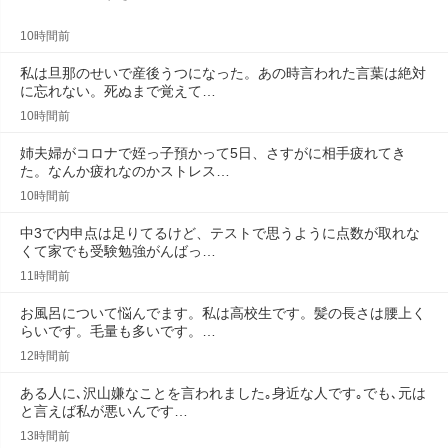
10時間前
私は旦那のせいで産後うつになった。あの時言われた言葉は絶対
に忘れない。死ぬまで覚えて…
10時間前
姉夫婦がコロナで姪っ子預かって5日、さすがに相手疲れてき
た。なんか疲れなのかストレス…
10時間前
中3で内申点は足りてるけど、テストで思うように点数が取れな
くて家でも受験勉強がんばっ…
11時間前
お風呂について悩んでます。私は高校生です。髪の長さは腰上く
らいです。毛量も多いです。…
12時間前
ある人に､沢山嫌なことを言われました｡身近な人です｡でも､元は
と言えば私が悪いんです…
13時間前