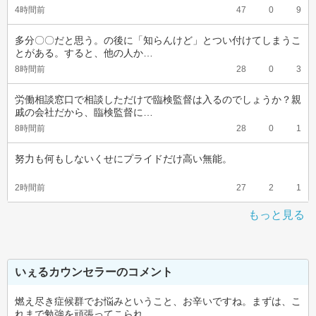
4時間前
47
0
9
多分〇〇だと思う。の後に「知らんけど」とつい付けてしまうこ
とがある。すると、他の人か…
8時間前
28
0
3
労働相談窓口で相談しただけで臨検監督は入るのでしょうか？親
戚の会社だから、臨検監督に…
8時間前
28
0
1
努力も何もしないくせにプライドだけ高い無能。
2時間前
27
2
1
もっと見る
いぇるカウンセラーのコメント
燃え尽き症候群でお悩みということ、お辛いですね。まずは、こ
れまで勉強を頑張ってこられ…