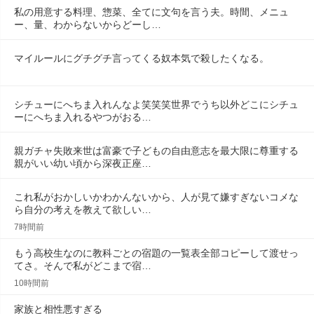
私の用意する料理、惣菜、全てに文句を言う夫。時間、メニュ
ー、量、わからないからどーし…
マイルールにグチグチ言ってくる奴本気で殺したくなる。
シチューにへちま入れんなよ笑笑笑世界でうち以外どこにシチュ
ーにへちま入れるやつがおる…
親ガチャ失敗来世は富豪で子どもの自由意志を最大限に尊重する
親がいい幼い頃から深夜正座…
これ私がおかしいかわかんないから、人が見て嫌すぎないコメな
ら自分の考えを教えて欲しい…
7時間前
もう高校生なのに教科ごとの宿題の一覧表全部コピーして渡せっ
てさ。そんで私がどこまで宿…
10時間前
家族と相性悪すぎる