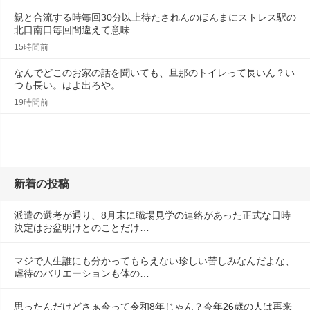
親と合流する時毎回30分以上待たされんのほんまにストレス駅の
北口南口毎回間違えて意味…
15時間前
なんでどこのお家の話を聞いても、旦那のトイレって長いん？い
つも長い。はよ出ろや。
19時間前
新着の投稿
派遣の選考が通り、8月末に職場見学の連絡があった正式な日時
決定はお盆明けとのことだけ…
マジで人生誰にも分かってもらえない珍しい苦しみなんだよな、
虐待のバリエーションも体の…
思ったんだけどさぁ今って令和8年じゃん？今年26歳の人は再来