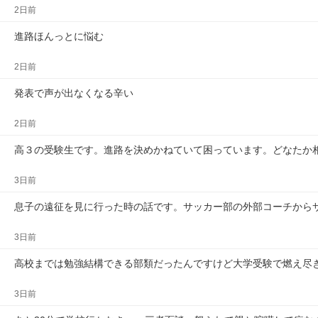
2日前
進路ほんっとに悩む
2日前
発表で声が出なくなる辛い
2日前
高３の受験生です。進路を決めかねていて困っています。どなたか
3日前
息子の遠征を見に行った時の話です。サッカー部の外部コーチから
3日前
高校までは勉強結構できる部類だったんですけど大学受験で燃え尽
3日前