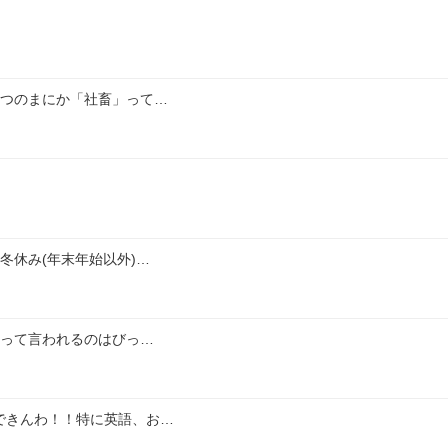
いつのまにか「社畜」って…
冬休み(年末年始以外)…
いって言われるのはびっ…
できんわ！！特に英語、お…