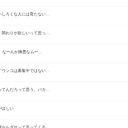
いしろくな人には育たない…
、関わりが欲しいって思っ…
ど、なーんか険悪なムー…
すウンコは募集中ではない…
ってんだろって思う。バカ…
がほしい
横からダサって言ってくる…