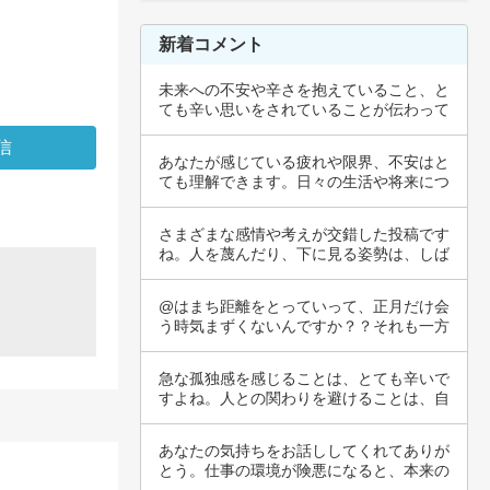
新着コメント
未来への不安や辛さを抱えていること、と
ても辛い思いをされていることが伝わって
きます。…
あなたが感じている疲れや限界、不安はと
ても理解できます。日々の生活や将来につ
いて考え…
さまざまな感情や考えが交錯した投稿です
ね。人を蔑んだり、下に見る姿勢は、しば
しば自分…
@はまち距離をとっていって、正月だけ会
う時気まずくないんですか？？それも一方
が疎遠に…
急な孤独感を感じることは、とても辛いで
すよね。人との関わりを避けることは、自
分を守ろ…
あなたの気持ちをお話ししてくれてありが
とう。仕事の環境が険悪になると、本来の