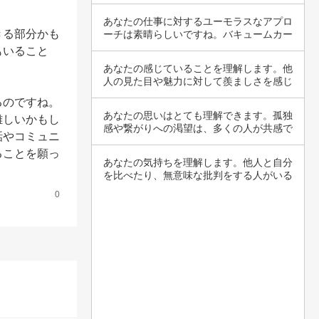
仕事への…
あなたの仕事に対するユーモラスなアプロ
きる部分かも
ーチは素晴らしいですね。バキュームカー
の仕事は…
もいること
あなたの感じていることを理解します。他
人の見た目や魅力に対して羨ましさを感じ
ることは…
るのですね。
あなたの思いはとても理解できます。孤独
難しいかもし
感や繋がりへの渇望は、多くの人が共感で
話やコミュニ
きる感情…
ることを願っ
あなたの気持ちを理解します。他人と自分
を比べたり、無意味な批判をする人がいる
のは、不…
0