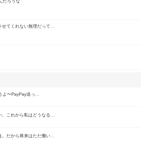
んだろうな
させてくれない無理だって…
〜PayPay送っ…
い。これから私はどうなる…
は。だから将来はただ働い…