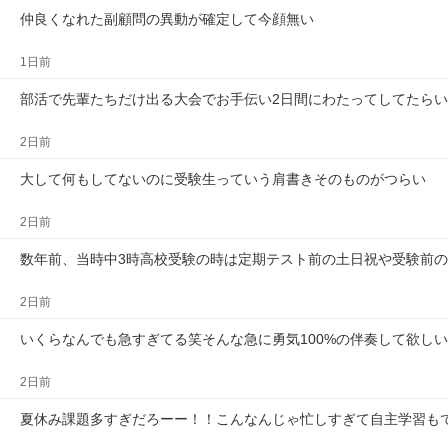
仲良くなれた副顧問の異動が確定して今顔無い
1日前
部活で先輩たちだけ出る大会でお手伝い2日間にわたってしてたら
2日前
大して何もしてないのに受験生っていう肩書きそのものがつらい
2日前
数年前、当時中3時高校受験の時は定期テスト前の土日祝や受験前の
2日前
いくらなんでも急すぎてる笑そんな急に勇気100%の伴奏して欲し
2日前
夏休み課題多すぎだろーー！！こんなんじゃ忙しすぎて自主学習も