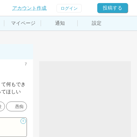
投稿する
アカウント作成
ログイン
マイページ
通知
設定
7
くて何もでき
ってほしい
校
愚痴
0