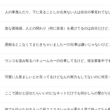
人の事蔑んだり、下に見ることしか出来ない人は自分の事見れてな
急な孤独感。人との関わり（特に友達）を避けてるのは自分だけど
愚痴るとこなくてまたきちゃいましたー😮‍💨仕事は嫌いじゃないけ
ウンコを汲み取るバキュームカーの仕事してるけど、彼女募集中で
可愛い人羨ましいとか言ってるけどなんの努力もしてないのに何言
ここで誰かと話せたらいいのになネットだけでも何かしらの繋がり
何でも比べたがる人って何？エスカレーター通る人居て待ってたら