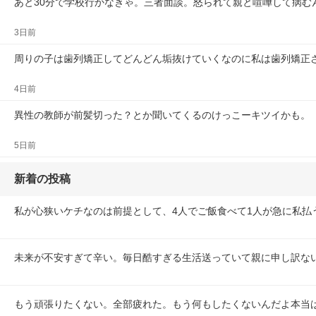
あと30分で学校行かなきゃ。三者面談。怒られて親と喧嘩して病む
3日前
周りの子は歯列矯正してどんどん垢抜けていくなのに私は歯列矯正
4日前
異性の教師が前髪切った？とか聞いてくるのけっこーキツイかも。
5日前
新着の投稿
私が心狭いケチなのは前提として、4人でご飯食べて1人が急に私払うよ
未来が不安すぎて辛い。毎日酷すぎる生活送っていて親に申し訳な
もう頑張りたくない。全部疲れた。もう何もしたくないんだよ本当