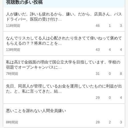
視聴数の多い投稿
人が嫌いだ。諍いも疲れるから、嫌い。だから、店員さん、バス
ドライバー、医院の受け付け…
11時間前
46
1
3
なんでリスカしてる人は心配されたり生きてて偉いねって褒めて
もらえるの？？将来のことを…
13時間前
43
4
4
私は高1で金銭面の理由で国公立大学を目指しています。学校の
宿題でオープンキャンパスに…
7時間前
31
0
8
先日、同居人が管理しているお金を運用していたものに利益が出
た。と、私に言ってきた。結…
29
0
4
悪いことを謝れない人間全員嫌い
8時間前
28
2
3