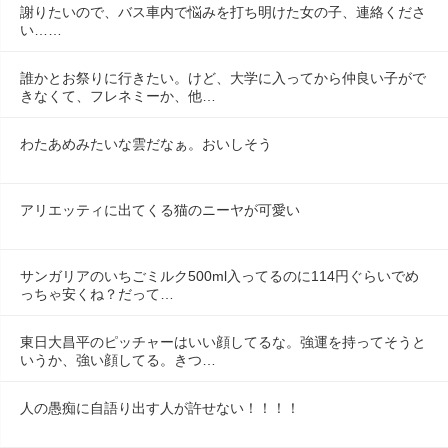
謝りたいので、バス車内で悩みを打ち明けた女の子、連絡くださ
い……
誰かとお祭りに行きたい。けど、大学に入ってから仲良い子がで
きなくて、フレネミーか、他…
わたあめみたいな雲だなぁ。おいしそう
アリエッティに出てくる猫のニーヤが可愛い
サンガリアのいちごミルク500ml入ってるのに114円ぐらいでめ
っちゃ安くね？だって…
東日大昌平のピッチャーはいい顔してるな。強運を持ってそうと
いうか、強い顔してる。きつ…
人の愚痴に自語り出す人が許せない！！！！