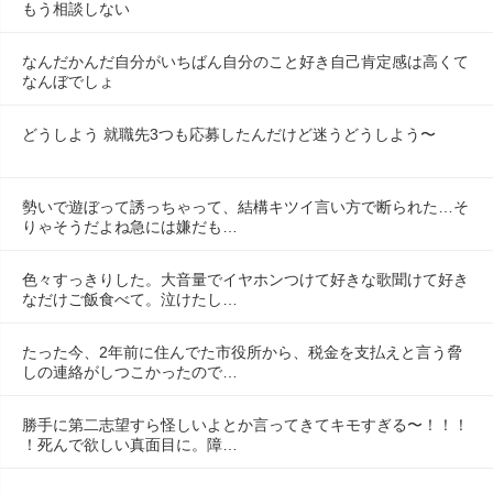
もう相談しない
なんだかんだ自分がいちばん自分のこと好き自己肯定感は高くて
なんぼでしょ
どうしよう 就職先3つも応募したんだけど迷うどうしよう〜
勢いで遊ぼって誘っちゃって、結構キツイ言い方で断られた…そ
りゃそうだよね急には嫌だも…
色々すっきりした。大音量でイヤホンつけて好きな歌聞けて好き
なだけご飯食べて。泣けたし…
たった今、2年前に住んでた市役所から、税金を支払えと言う脅
しの連絡がしつこかったので…
勝手に第二志望すら怪しいよとか言ってきてキモすぎる〜！！！
！死んで欲しい真面目に。障…