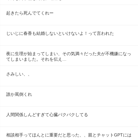
起きたら死んでてくれー
じいじに春香も結婚しないといけないよ！って言われた
夜に生理が始まってしまい、その気満々だった夫が不機嫌になっ
てしまいました。それを伝え…
さみしい、、
誰か罵倒くれ
人間関係しんどすぎて心臓バクバクしてる
相談相手ってほんとに重要だと思った、、親とチャットGPTには