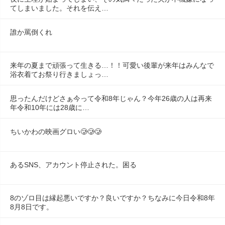
てしまいました。それを伝え…
誰か罵倒くれ
来年の夏まで頑張って生きる…！！可愛い後輩が来年はみんなで
浴衣着てお祭り行きましょっ…
思ったんだけどさぁ今って令和8年じゃん？今年26歳の人は再来
年令和10年には28歳に…
ちいかわの映画グロい🥲🥲🥲
あるSNS、アカウント停止された。困る
8のゾロ目は縁起悪いですか？良いですか？ちなみに今日令和8年
8月8日です。