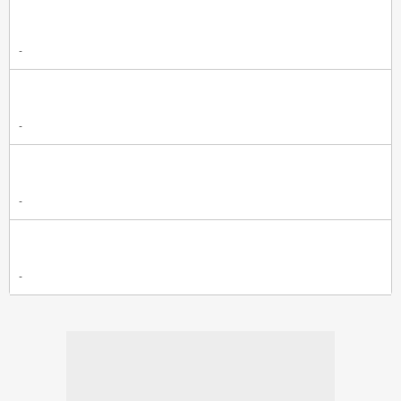
-
-
-
-