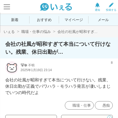
通知
投稿する
新着
おすすめ
マイページ
メール
いぇる
職場・仕事の悩み
会社の社風が昭和すぎ...
会社の社風が昭和すぎて本当について行けな
い。残業、休日出勤が…
8
🐻‍❄️
不明
2025年1月19日 23:14
会社の社風が昭和すぎて本当について行けない。残業、
休日出勤が正義でパワハラ・モラハラ発言が凄いしまじ
でいつの時代だよ
職場・仕事
愚痴
1