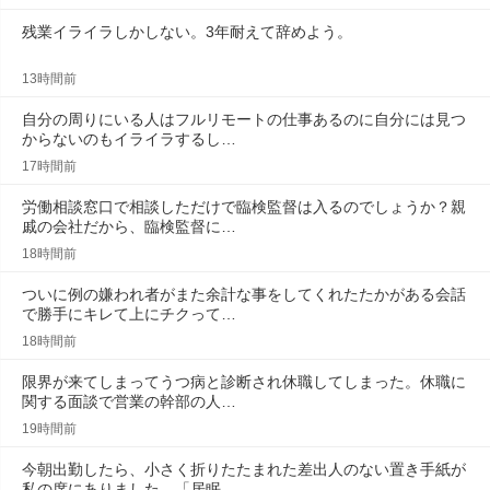
残業イライラしかしない。3年耐えて辞めよう。
13時間前
自分の周りにいる人はフルリモートの仕事あるのに自分には見つ
からないのもイライラするし…
17時間前
労働相談窓口で相談しただけで臨検監督は入るのでしょうか？親
戚の会社だから、臨検監督に…
18時間前
ついに例の嫌われ者がまた余計な事をしてくれたたかがある会話
で勝手にキレて上にチクって…
18時間前
限界が来てしまってうつ病と診断され休職してしまった。休職に
関する面談で営業の幹部の人…
19時間前
今朝出勤したら、小さく折りたたまれた差出人のない置き手紙が
私の席にありました…「居眠…