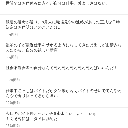
世間ではお盆休みに入るが自分は仕事。羨ましさはない。
派遣の選考が通り、8月末に職場見学の連絡があった正式な日時
決定はお盆明けとのことだけ…
1時間前
後輩の子が最近仕事をサボるようになってきた品出しが山積みな
んだから、自分の欲しい新商…
3時間前
社会不適合者の自分なんて死ね死ね死ね死ね死ねばいいんだ！
13時間前
仕事中こっちはバイトだがクソ動かねぇバイトのせいでてんやわ
んやで走り回ってるから暑い…
13時間前
今日のバイト終わったから6連休じゃ！よっしゃぁ！！！！！！
！くそ客には、タメ口舐めた…
13時間前