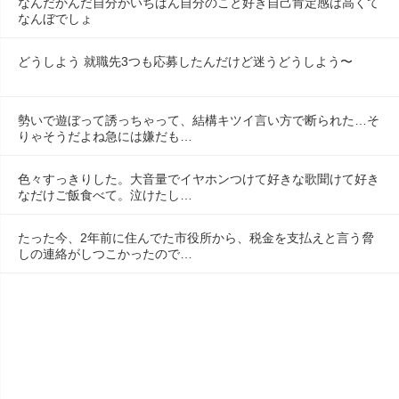
なんだかんだ自分がいちばん自分のこと好き自己肯定感は高くて
なんぼでしょ
どうしよう 就職先3つも応募したんだけど迷うどうしよう〜
勢いで遊ぼって誘っちゃって、結構キツイ言い方で断られた…そ
りゃそうだよね急には嫌だも…
色々すっきりした。大音量でイヤホンつけて好きな歌聞けて好き
なだけご飯食べて。泣けたし…
たった今、2年前に住んでた市役所から、税金を支払えと言う脅
しの連絡がしつこかったので…