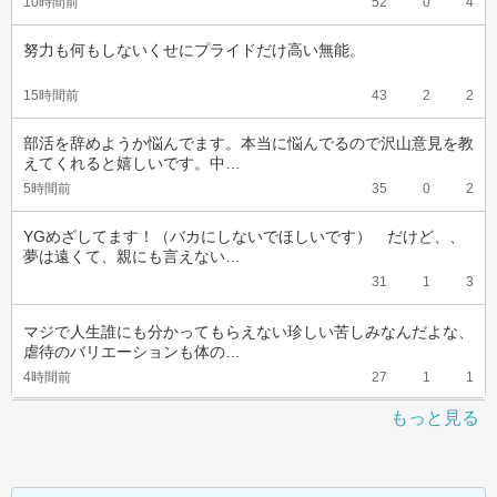
10時間前
52
0
4
努力も何もしないくせにプライドだけ高い無能。
15時間前
43
2
2
部活を辞めようか悩んでます。本当に悩んでるので沢山意見を教
えてくれると嬉しいです。中…
5時間前
35
0
2
YGめざしてます！（バカにしないでほしいです）　だけど、、
夢は遠くて、親にも言えない…
31
1
3
マジで人生誰にも分かってもらえない珍しい苦しみなんだよな、
虐待のバリエーションも体の…
4時間前
27
1
1
もっと見る