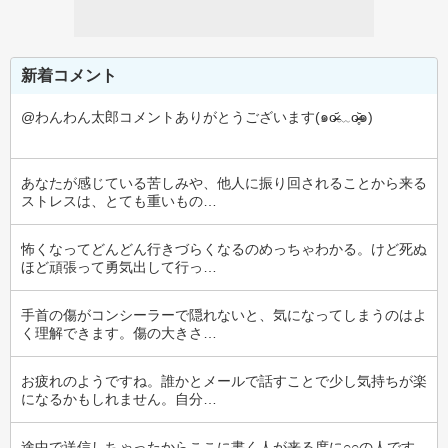
新着コメント
@わんわん太郎コメントありがとうございます(๑o̴̶̷᷄﹏o̴̶̷̥᷅๑)
あなたが感じている苦しみや、他人に振り回されることから来る
ストレスは、とても重いもの…
怖くなってどんどん行きづらくなるのめっちゃわかる。けど死ぬ
ほど頑張って勇気出して行っ…
手首の傷がコンシーラーで隠れないと、気になってしまうのはよ
く理解できます。傷の大きさ…
お疲れのようですね。誰かとメールで話すことで少し気持ちが楽
になるかもしれません。自分…
途中で送信しちゃったからここに書く人が来る度に○○の人です