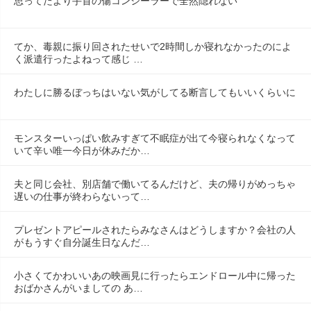
思ってたより手首の傷コンシーラーで全然隠れない
てか、毒親に振り回されたせいで2時間しか寝れなかったのによ
く派遣行ったよねって感じ …
わたしに勝るぼっちはいない気がしてる断言してもいいくらいに
モンスターいっぱい飲みすぎて不眠症が出て今寝られなくなって
いて辛い唯一今日が休みだか…
夫と同じ会社、別店舗で働いてるんだけど、夫の帰りがめっちゃ
遅いの仕事が終わらないって…
プレゼントアピールされたらみなさんはどうしますか？会社の人
がもうすぐ自分誕生日なんだ…
小さくてかわいいあの映画見に行ったらエンドロール中に帰った
おばかさんがいましての あ…