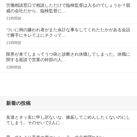
労働相談窓口で相談しただけで臨検監督は入るのでしょうか？親
戚の会社だから、臨検監督に…
21時間前
ついに例の嫌われ者がまた余計な事をしてくれたたかがある会話
で勝手にキレて上にチクって…
21時間前
限界が来てしまってうつ病と診断され休職してしまった。休職に
関する面談で営業の幹部の人…
22時間前
新着の投稿
友達とネッ友に申し訳ないな、嫉妬してごめんしたくないのにし
てしまう。そのせいで2人に…