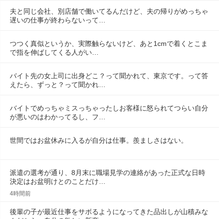
夫と同じ会社、別店舗で働いてるんだけど、夫の帰りがめっちゃ
遅いの仕事が終わらないって…
つつく真似というか、実際触らないけど、あと1cmで着くとこま
で指を伸ばしてくる人がい…
バイト先の女上司に出身どこ？って聞かれて、東京です。って答
えたら、ずっと？って聞かれ…
バイトでめっちゃミスっちゃったしお客様に怒られてつらい自分
が悪いのはわかってるし、フ…
世間ではお盆休みに入るが自分は仕事。羨ましさはない。
派遣の選考が通り、8月末に職場見学の連絡があった正式な日時
決定はお盆明けとのことだけ…
4時間前
後輩の子が最近仕事をサボるようになってきた品出しが山積みな