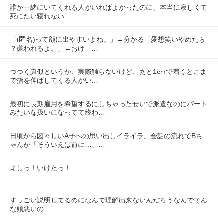
誰か一緒にいてくれる人がいればよかったのに、本当に寂しくて
死にたい寝れない
「(匿名)って顔に出やすいよね。」←分かる「愛想笑いやめたら
？嫌われるよ。」←おけ「…
つつく真似というか、実際触らないけど、あと1cmで着くとこま
で指を伸ばしてくる人がい…
最初に長期雇用を希望するにしちゃったせいで派遣なのにパート
みたいな扱いになってて終わ…
日頃から図々しいA子への思い出しイライラ。会話の流れでBち
ゃんが「そういえば前に…」…
よしっ！いけたっ！
すっごい説明してるのになんで理解出来ないんだろうなんでそん
な頭悪いの