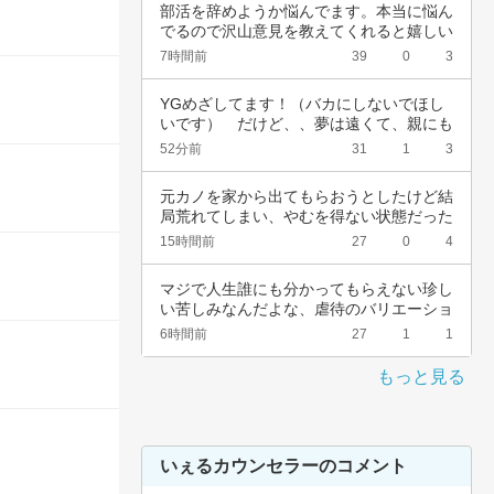
部活を辞めようか悩んでます。本当に悩ん
でるので沢山意見を教えてくれると嬉しい
です。中…
7時間前
39
0
3
YGめざしてます！（バカにしないでほし
いです）　だけど、、夢は遠くて、親にも
言えない…
52分前
31
1
3
元カノを家から出てもらおうとしたけど結
局荒れてしまい、やむを得ない状態だった
為警察を…
15時間前
27
0
4
マジで人生誰にも分かってもらえない珍し
い苦しみなんだよな、虐待のバリエーショ
ンも体の…
6時間前
27
1
1
もっと見る
いぇるカウンセラーのコメント