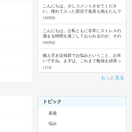
こんにちは。少しコメントさせてくださ
い。憧れて入った部活で道具も揃えたんで
すよね。頑…
1時間前
こんにちは。公私ともに非常にストレスの
溜まる時間を過ごしておられるのが、その
辛さと共…
5時間前
燃え尽き症候群でお悩みということ、お辛
いですね。まずは、これまで勉強を頑張っ
てこられ…
1日前
もっと見る
トピック
新着
悩み