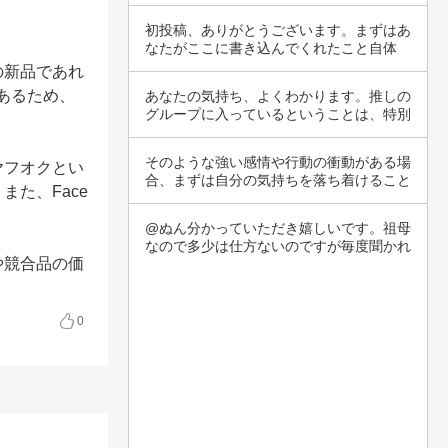
に言って…
初投稿、ありがとうございます。まずはあ
なたがここに書き込んでくれたこと自体
が、1歩を…
の新品であれ
もあるため、
あなたの気持ち、よくわかります。推しの
グループに入っているということは、特別
なつなが…
そのような強い感情や行動の衝動がある場
ヤフオクとい
合、まずは自分の気持ちを落ち着けること
た、Face
が大切で…
@ぬん分かっていただき嬉しいです。祖母
なので多少は仕方ないのですが毎度聞かれ
や競合品の価
ると嫌で…
0