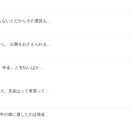
らないとだからその運賃も…
いし、出費をおさえられる…
金、年金」と支払いばか…
クズ。見栄はって車買って…
1年の娘に遺したのは借金…