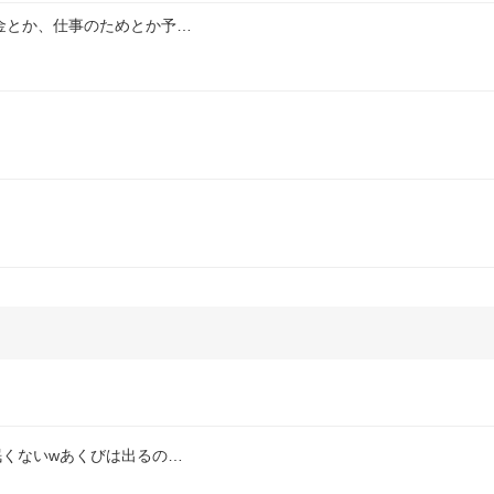
金とか、仕事のためとか予…
眠くないwあくびは出るの…