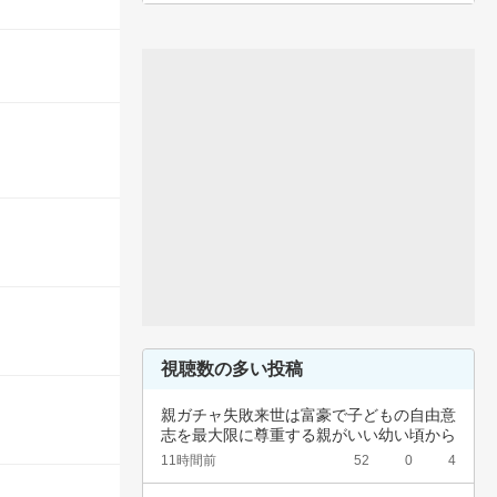
視聴数の多い投稿
親ガチャ失敗来世は富豪で子どもの自由意
志を最大限に尊重する親がいい幼い頃から
深夜正座…
11時間前
52
0
4