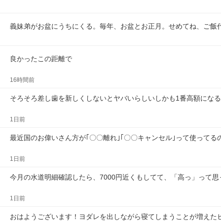
義妹弟がお盆にうちにくる。毎年、お盆とお正月。せめてね、ご飯
良かったこの距離で
16時間前
そろそろ差し歯を新しくしないとヤバいらしいしかも1番高額になる
1日前
最近国のお偉いさん方が｢〇〇離れ｣｢〇〇キャンセル｣って使ってる
1日前
今月の水道明細確認したら、7000円近くもしてて、「高っ」って思
1日前
おはようございます！ヨダレを出しながら寝てしまうことが増えた