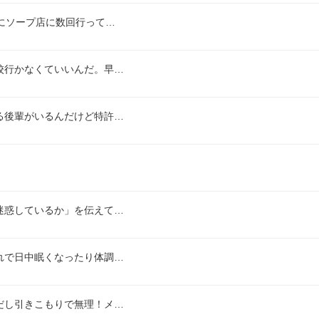
にソープ店に数回行って…
校行かなくていいんだ。早…
る後輩がいるんだけど特許…
迷惑しているか」を伝えて…
れで日中眠くなったり体調…
だし引きこもりで無理！メ…