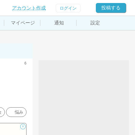
投稿する
アカウント作成
ログイン
マイページ
通知
設定
6
金
悩み
0