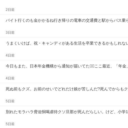
2日前
バイト行くのも金かかるね行き帰りの電車の交通費と駅からバス乗
3日前
うまくいけば、祝・キャンディがある生活を卒業できるかもしれな
4日前
今日もまた、日本年金機構から通知が届いてた😮‍💨ここ最近、「年
4日前
死ぬ前もクズ。お前のせいでどれだけ娘が苦しんだ?死んでからも
5日前
別れたモラハラ脅迫恫喝虐待クソ旦那が死んだらしい。けど、小学
5日前