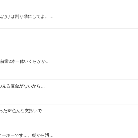
代だけは割り勘にしてよ。…
前歯2本一体いくらかか…
の見る度金がないから…
った💸色んな支払いで…
ヒーホーです…。朝から汚…