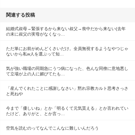
関連する投稿
結婚式叔母→緊張するから来ない叔父→喪中だから来ない(去年
の末に叔父の実母がなくなっ…
ただ単にお前がめんどくさいだけ。全員無視するようなやつじゃ
ないから私w人を選ぶって知…
気が強い職場の同期急にうつ病になった、色んな同僚に意地悪し
て立場が上の人に媚びてたも…
「産んでくれたことに感謝しなさい」黙れ宗教カルト思考さっさ
と死ねや
今まで「優しいね」とか「明るくて元気貰える」とか言われてい
たけど、ありがと、とか言っ…
空気を読むのってなんでこんなに難しいんだろう