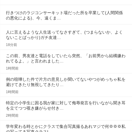
行きつけのラジコンサーキット場だった所を卒業して(人間関係
の悪化による)、今、遠くま…
人に言えるような人生送ってなさすぎて、(つまらないか、よく
ないことばっかり)ガチ友達…
18分前
この前、男友達と電話をしていたら突然、「お前男から結構嫌わ
れてるよ。」と言われました…
1時間前
例の喧嘩した件で片方の意見しか聞いてないやつがめっちゃ私を
避けてきたり無視してきたり…
1時間前
特定の小学生に因る我が家に対して侮辱発言を行いながら聞き耳
を立てつつ覗き嫌がらせ付き…
2時間前
学年変わる時とかにクラスで集合写真撮るあれマジで何💢💢‪💢‪私
の写ってる写真クラスL…