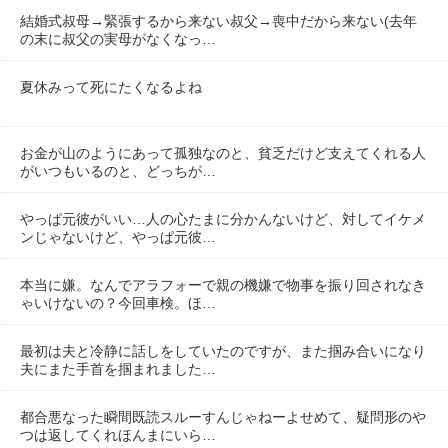
結婚式叔母→緊張するから来ない叔父→喪中だから来ない(去年
の末に叔父の実母がなくなっ…
夏休みって死にたくなるよね
お金が山のようにあって孤独なのと、貧乏だけど支えてくれる人
がいつもいるのと、どっちが…
やっぱ元彼がいい…人の心たまに分かんないけど、対してイケメ
ンじゃないけど、やっぱ元彼…
本当に嫌。なんでアラフォーで親の機嫌で物事を振り回されなき
ゃいけないの？今回車検。ほ…
最初は夫と冷静に話しをしていたのですが、また掴み合いになり
夫にまた手首を掴まれました…
都合悪なった瞬間既読スルーすんじゃねーよせめて、疑問形のや
つは返してくれほんまにいら…