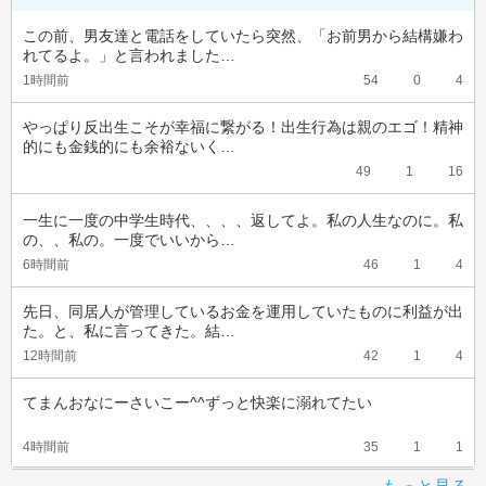
この前、男友達と電話をしていたら突然、「お前男から結構嫌わ
れてるよ。」と言われました…
1時間前
54
0
4
やっぱり反出生こそが幸福に繋がる！出生行為は親のエゴ！精神
的にも金銭的にも余裕ないく…
49
1
16
一生に一度の中学生時代、、、、返してよ。私の人生なのに。私
の、、私の。一度でいいから…
6時間前
46
1
4
先日、同居人が管理しているお金を運用していたものに利益が出
た。と、私に言ってきた。結…
12時間前
42
1
4
てまんおなにーさいこー^^ずっと快楽に溺れてたい
4時間前
35
1
1