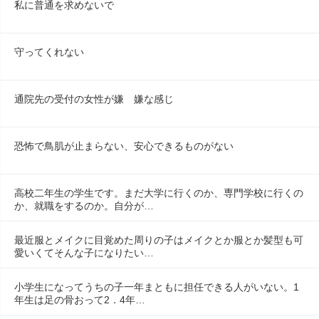
私に普通を求めないで
守ってくれない
通院先の受付の女性が嫌　嫌な感じ
恐怖で鳥肌が止まらない、安心できるものがない
高校二年生の学生です。まだ大学に行くのか、専門学校に行くの
か、就職をするのか。自分が…
最近服とメイクに目覚めた周りの子はメイクとか服とか髪型も可
愛いくてそんな子になりたい…
小学生になってうちの子一年まともに担任できる人がいない。1
年生は足の骨おって2．4年…