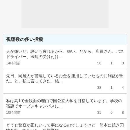
視聴数の多い投稿
人が嫌いだ。諍いも疲れるから、嫌い。だから、店員さん、バス
ドライバー、医院の受け付け…
14時間前
50
1
3
先日、同居人が管理しているお金を運用していたものに利益が出
た。と、私に言ってきた。結…
38
1
4
私は高1で金銭面の理由で国公立大学を目指しています。学校の
宿題でオープンキャンパスに…
10時間前
31
0
8
どうせ警察が正しいって事になるのでしょうけど　熊本に続き刃