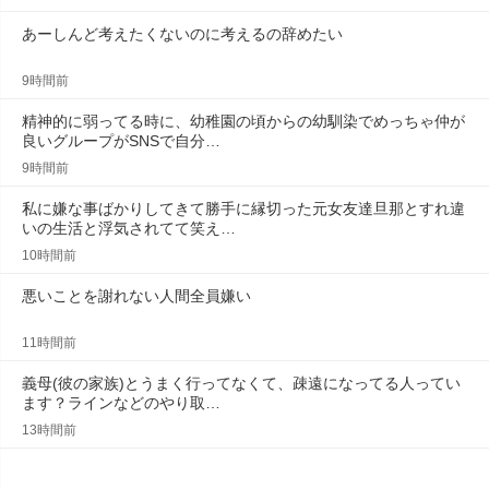
あーしんど考えたくないのに考えるの辞めたい
9時間前
精神的に弱ってる時に、幼稚園の頃からの幼馴染でめっちゃ仲が
良いグループがSNSで自分…
9時間前
私に嫌な事ばかりしてきて勝手に縁切った元女友達旦那とすれ違
いの生活と浮気されてて笑え…
10時間前
悪いことを謝れない人間全員嫌い
11時間前
義母(彼の家族)とうまく行ってなくて、疎遠になってる人ってい
ます？ラインなどのやり取…
13時間前