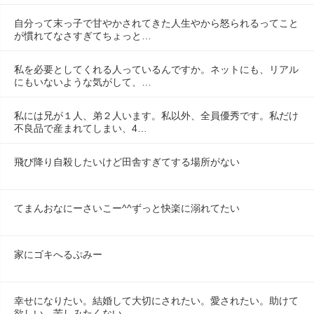
自分って末っ子で甘やかされてきた人生やから怒られるってこと
が慣れてなさすぎてちょっと…
私を必要としてくれる人っているんですか。ネットにも、リアル
にもいないような気がして、…
私には兄が１人、弟２人います。私以外、全員優秀です。私だけ
不良品で産まれてしまい、4…
飛び降り自殺したいけど田舎すぎてする場所がない
てまんおなにーさいこー^^ずっと快楽に溺れてたい
家にゴキへるぷみー
幸せになりたい。結婚して大切にされたい。愛されたい。助けて
欲しい。苦しみたくない。