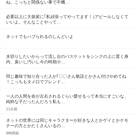
ね。こっちと関係ない事で不機…
必要以上に大袈裟に｢私頑張ってやってます！｣アピールしなくて
いいよ。そんなことやって…
ネットでもハブられるのしんどいよ
水切りしたいからって流し台のバスケットをシンクの上に置く身
内、臭いし汚いし今の時期小…
同じ趣味で知り合った人が｢〇〇さん敬語とかさん付けやめてね
！こっちもタメ口でフレンド…
一人の人間を命が左右されるぐらい愛せるって本当にすごいな、
純粋な子だったんだろう私も…
11分前
ネットの世界には同じキャラクターが好きな人とかゲイとかケモ
ナーの方とかたくさんいるの…
9時間前