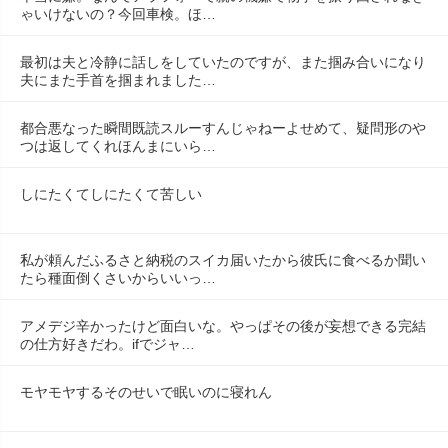
ゃいけないの？今回車検。ほ…
最初は夫と冷静に話しをしていたのですが、また掴み合いになり
夫にまた手首を掴まれました…
都合悪なった瞬間既読スルーすんじゃねーよせめて、疑問形のや
つは返してくれほんまにいら…
しにたくてしにたくて苦しい
私が頼んだふるさと納税のスイカ届いたから彼氏に食べるか聞い
たら種面倒くさいからいいっ…
アメデジ辛かったけど面白いな。やっぱその後が妄想できる完結
の仕方好きだわ。ifでジャ…
モヤモヤするそのせいで眠いのに寝れん