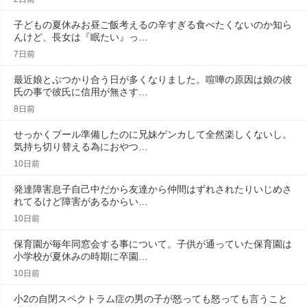
子どもの夏休みお昼ご飯考えるの辛すぎる食べたくないのか知ら
んけど、長女は『眠たい』っ…
7日前
最近娘とぶつかり合う日が多くなりました。喧嘩の原因は娘の彼
氏の事で彼氏に信用が無さす…
8日前
せっかくプール準備したのに兄妹ゲンカして全然楽しくないし。
気持ち切り替える為におやつ…
10日前
発達障害息子自己中だから友達から仲間はずれされたりいじめさ
れてるけど障害があるからい…
10日前
保育園が毎年同窓会する事について。子供が通っていた保育園は
小学校が夏休みの時期に卒園…
10日前
小2の自閉スペクトラム症の男の子が怒っても怒っても言うこと