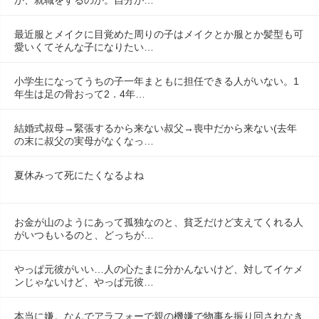
最近服とメイクに目覚めた周りの子はメイクとか服とか髪型も可
愛いくてそんな子になりたい…
小学生になってうちの子一年まともに担任できる人がいない。1
年生は足の骨おって2．4年…
結婚式叔母→緊張するから来ない叔父→喪中だから来ない(去年
の末に叔父の実母がなくなっ…
夏休みって死にたくなるよね
お金が山のようにあって孤独なのと、貧乏だけど支えてくれる人
がいつもいるのと、どっちが…
やっぱ元彼がいい…人の心たまに分かんないけど、対してイケメ
ンじゃないけど、やっぱ元彼…
本当に嫌。なんでアラフォーで親の機嫌で物事を振り回されなき