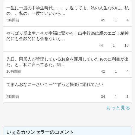
一生に一度の中学生時代、、、、返してよ。私の人生なのに。私
の、、私の。一度でいいから…
5時間前
45
1
4
やっぱり反出生こそが幸福に繋がる！出生行為は親のエゴ！精神
的にも金銭的にも余裕ないく…
44
1
16
先日、同居人が管理しているお金を運用していたものに利益が出
た。と、私に言ってきた。結…
10時間前
42
1
4
てまんおなにーさいこー^^ずっと快楽に溺れてたい
2時間前
34
1
1
もっと見る
いぇるカウンセラーのコメント