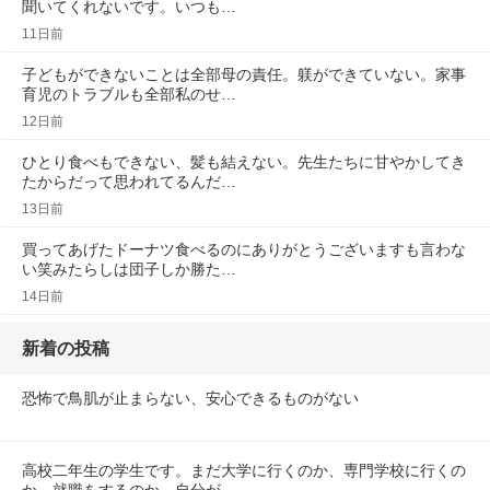
聞いてくれないです。いつも…
11日前
子どもができないことは全部母の責任。躾ができていない。家事
育児のトラブルも全部私のせ…
12日前
ひとり食べもできない、髪も結えない。先生たちに甘やかしてき
たからだって思われてるんだ…
13日前
買ってあげたドーナツ食べるのにありがとうございますも言わな
い笑みたらしは団子しか勝た…
14日前
新着の投稿
恐怖で鳥肌が止まらない、安心できるものがない
高校二年生の学生です。まだ大学に行くのか、専門学校に行くの
か、就職をするのか。自分が…