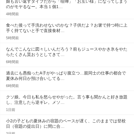
娘も言い返すタイプだから「喧嘩」「お互い様」になってしまう
のがモヤるなー。本当１個1…
4時間前
食べた後って手洗わせないのかな？子供だよ？お箸で持つ時に上
手く持てないと手で直接食材…
5時間前
なんでこんなに図々しいんだろう？前もジュースやかき氷をやた
らたくさん貰おうとしてきて…
6時間前
過去にも愚痴ったA子がやっぱり腹立つ…親同士の仕事の都合で
夏休み何日か預け合いしてる…
6時間前
クソ娘。今日も私を怒らせやがった。言う事も聞かんと好き放題
し、注意したら逆ギレ。メソ…
1日前
小2の子どもの夏休みの宿題のペースが遅く、このままでは登校
日（宿題の提出日）に間に合…
2日前