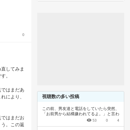
0
め直してみま
す。

点ではまだあ
視聴数の多い投稿
これにより、
この前、男友達と電話をしていたら突然、
「お前男から結構嫌われてるよ。」と言わ
点ではまだお
れました…
53
0
4
ょう。この返