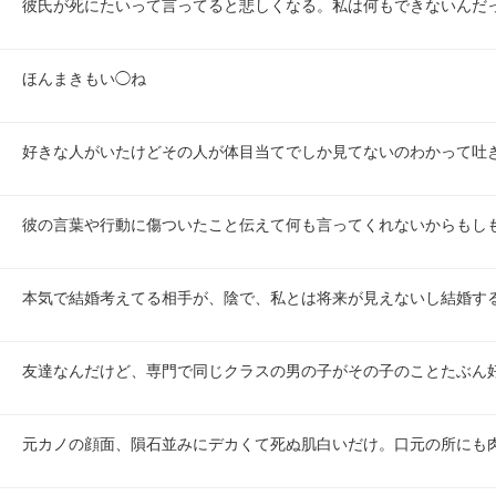
彼氏が死にたいって言ってると悲しくなる。私は何もできないんだ
ほんまきもい◯ね
好きな人がいたけどその人が体目当てでしか見てないのわかって吐
彼の言葉や行動に傷ついたこと伝えて何も言ってくれないからもし
本気で結婚考えてる相手が、陰で、私とは将来が見えないし結婚す
友達なんだけど、専門で同じクラスの男の子がその子のことたぶん
元カノの顔面、隕石並みにデカくて死ぬ肌白いだけ。口元の所にも