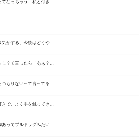
ってなっちゃう、私と付き…
き気がする、今後はどうや…
もし？て言ったら「あぁ？…
るつもりないって言ってる…
好きで、よく手を触ってき…
肉あってブルドッグみたい…