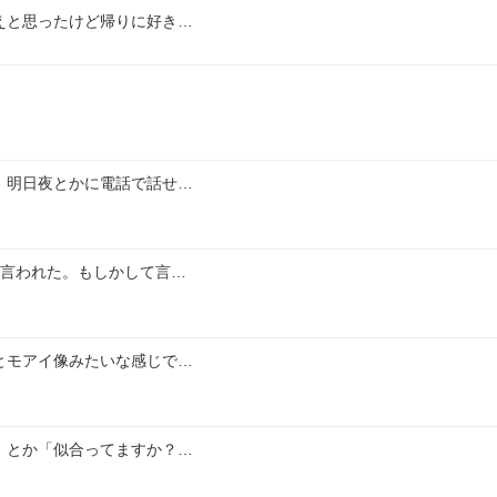
えと思ったけど帰りに好き…
、明日夜とかに電話で話せ…
と言われた。もしかして言…
とモアイ像みたいな感じで…
」とか「似合ってますか？…