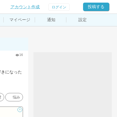
投稿する
アカウント作成
ログイン
マイページ
通知
設定
16
好きになった
愛
悩み
0