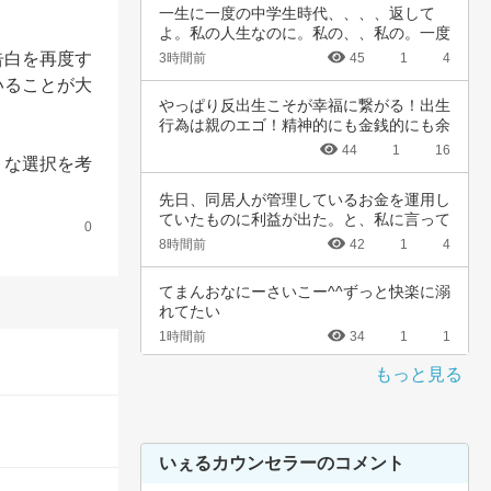
一生に一度の中学生時代、、、、返して
よ。私の人生なのに。私の、、私の。一度
でいいから…
告白を再度す
3時間前
45
1
4
いることが大
やっぱり反出生こそが幸福に繋がる！出生
行為は親のエゴ！精神的にも金銭的にも余
裕ないく…
44
1
16
トな選択を考
先日、同居人が管理しているお金を運用し
ていたものに利益が出た。と、私に言って
0
きた。結…
8時間前
42
1
4
てまんおなにーさいこー^^ずっと快楽に溺
れてたい
1時間前
34
1
1
もっと見る
いぇるカウンセラーのコメント