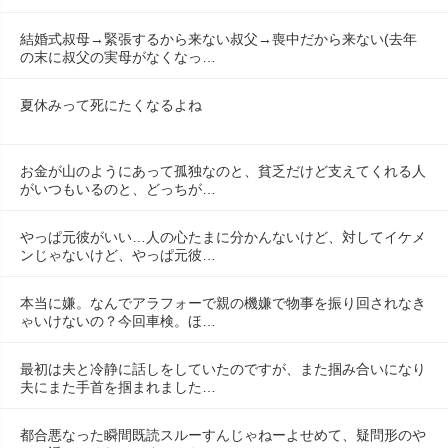
結婚式叔母→緊張するから来ない叔父→喪中だから来ない(去年
の末に叔父の実母がなくなっ…
夏休みって死にたくなるよね
お金が山のようにあって孤独なのと、貧乏だけど支えてくれる人
がいつもいるのと、どっちが…
やっぱ元彼がいい…人の心たまに分かんないけど、対してイケメ
ンじゃないけど、やっぱ元彼…
本当に嫌。なんでアラフォーで親の機嫌で物事を振り回されなき
ゃいけないの？今回車検。ほ…
最初は夫と冷静に話しをしていたのですが、また掴み合いになり
夫にまた手首を掴まれました…
都合悪なった瞬間既読スルーすんじゃねーよせめて、疑問形のや