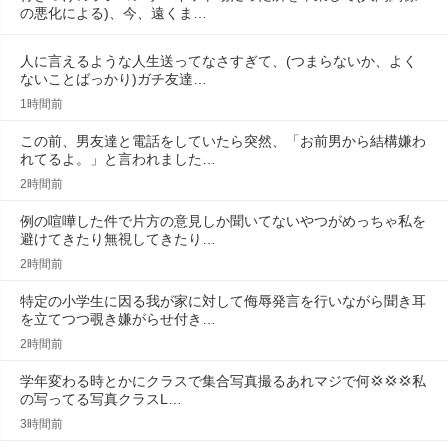
の悪化による)、今、遠くま…
人に言えるような人生送ってなさすぎて、(つまらないか、よく
ないことばっかり)ガチ友達…
1時間前
この前、男友達と電話をしていたら突然、「お前男から結構嫌わ
れてるよ。」と言われました…
2時間前
例の喧嘩した件で片方の意見しか聞いてないやつがめっちゃ私を
避けてきたり無視してきたり…
2時間前
特定の小学生に因る我が家に対して侮辱発言を行いながら聞き耳
を立てつつ覗き嫌がらせ付き…
2時間前
学年変わる時とかにクラスで集合写真撮るあれマジで何💢💢‪💢‪私
の写ってる写真クラスL…
3時間前