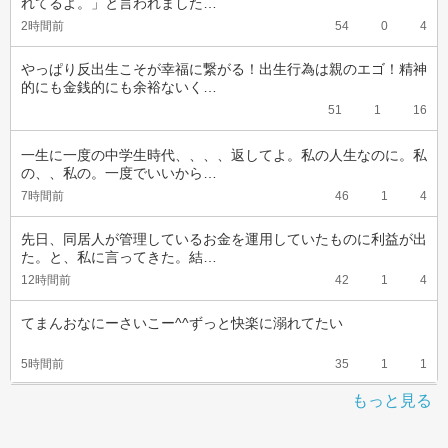
れてるよ。」と言われました…
2時間前
54
0
4
やっぱり反出生こそが幸福に繋がる！出生行為は親のエゴ！精神
的にも金銭的にも余裕ないく…
51
1
16
一生に一度の中学生時代、、、、返してよ。私の人生なのに。私
の、、私の。一度でいいから…
7時間前
46
1
4
先日、同居人が管理しているお金を運用していたものに利益が出
た。と、私に言ってきた。結…
12時間前
42
1
4
てまんおなにーさいこー^^ずっと快楽に溺れてたい
5時間前
35
1
1
もっと見る