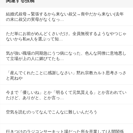
関連する投稿
結婚式叔母→緊張するから来ない叔父→喪中だから来ない(去年
の末に叔父の実母がなくなっ…
ただ単にお前がめんどくさいだけ。全員無視するようなやつじゃ
ないから私w人を選ぶって知…
気が強い職場の同期急にうつ病になった、色んな同僚に意地悪し
て立場が上の人に媚びてたも…
「産んでくれたことに感謝しなさい」黙れ宗教カルト思考さっさ
と死ねや
今まで「優しいね」とか「明るくて元気貰える」とか言われてい
たけど、ありがと、とか言っ…
空気を読むのってなんでこんなに難しいんだろう
行きつけのラジコンサーキット場だった所を卒業して(人間関係