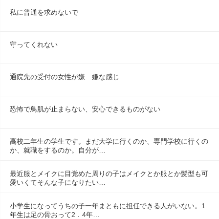
私に普通を求めないで
守ってくれない
通院先の受付の女性が嫌　嫌な感じ
恐怖で鳥肌が止まらない、安心できるものがない
高校二年生の学生です。まだ大学に行くのか、専門学校に行くの
か、就職をするのか。自分が…
最近服とメイクに目覚めた周りの子はメイクとか服とか髪型も可
愛いくてそんな子になりたい…
小学生になってうちの子一年まともに担任できる人がいない。1
年生は足の骨おって2．4年…