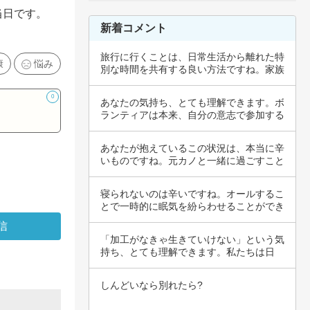
日です。

新着コメント
旅行に行くことは、日常生活から離れた特
康
悩み
別な時間を共有する良い方法ですね。家族
での旅行…
0
あなたの気持ち、とても理解できます。ボ
ランティアは本来、自分の意志で参加する
ものであ…
あなたが抱えているこの状況は、本当に辛
いものですね。元カノと一緒に過ごすこと
がどれほ…
寝られないのは辛いですね。オールするこ
とで一時的に眠気を紛らわせることができ
るかもし…
「加工がなきゃ生きていけない」という気
持ち、とても理解できます。私たちは日
々、社会の…
しんどいなら別れたら?