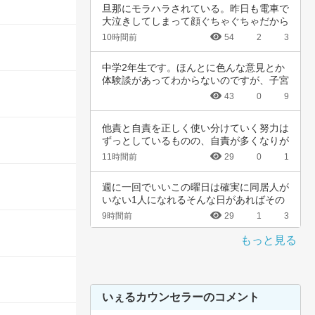
旦那にモラハラされている。昨日も電車で
大泣きしてしまって顔ぐちゃぐちゃだから
会社休ん…
10時間前
54
2
3
中学2年生です。ほんとに色んな意見とか
体験談があってわからないのですが、子宮
頚がんワ…
43
0
9
他責と自責を正しく使い分けていく努力は
ずっとしているものの、自責が多くなりが
ちなんで…
11時間前
29
0
1
週に一回でいいこの曜日は確実に同居人が
いない1人になれるそんな日があればその
日だけを…
9時間前
29
1
3
もっと見る
いぇるカウンセラーのコメント