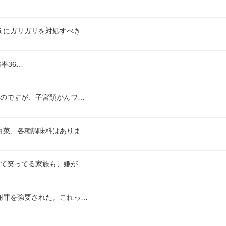
前にガリガリを対処すべき…
肪率36…
いのですが、子宮頚がんワ…
白菜、各種調味料はありま…
して笑ってる家族も、嫌が…
謝罪を強要された。これっ…