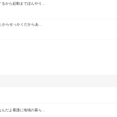
するから起動までぼんやり…
たからせっかくだからあ…
なんだよ看護に地域の暮ら…