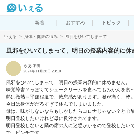
新着
おすすめ
トピック
いぇる
身体・健康の悩み
風邪をひいてしまって...
風邪をひいてしまって、明日の授業内容的に休
らあ
不明
2024年11月28日 23:10
風邪をひいてしまって、明日の授業内容的に休めません。

味覚障害？っぽくてシュークリームを食べてもみかんを食べ
熱は微熱～平熱程度で、倦怠感があります。喉が痛く、乾い
今日は身体がだるすぎて休んでしまいました。

母は、味がしないならもしかしたらコロナじゃない？と心配
明日登校したいけれど母に反対されてます。

明日登校しないと隣の席の人に迷惑かかるので登校したいで
で、ピンチです。
