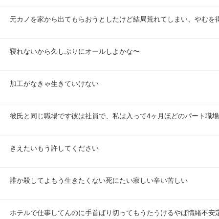
元カノを家から出てもらおうとしたけど結局荒れてしまい、やむを
寝れないから久しぶりにオールしよかな〜
加工がなきゃ生きていけない
彼氏と同じ職場です彼は社員で、私は入って4ヶ月ほどのパート職
きえたいもう許してください
誰か殺してよもう生きたくない死にたい寂しい辛い苦しい
ホテルで仕事してんのに手首ばり切ってもうたうけるやば情緒不安