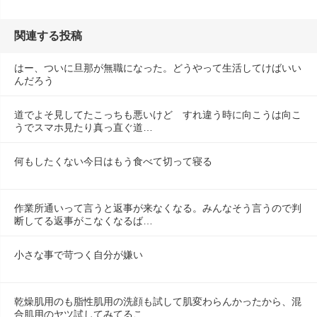
関連する投稿
はー、ついに旦那が無職になった。どうやって生活してけばいい
んだろう
道でよそ見してたこっちも悪いけど　すれ違う時に向こうは向こ
うでスマホ見たり真っ直ぐ道…
何もしたくない今日はもう食べて切って寝る
作業所通いって言うと返事が来なくなる。みんなそう言うので判
断してる返事がこなくなるば…
小さな事で苛つく自分が嫌い
乾燥肌用のも脂性肌用の洗顔も試して肌変わらんかったから、混
合肌用のヤツ試してみてるこ…