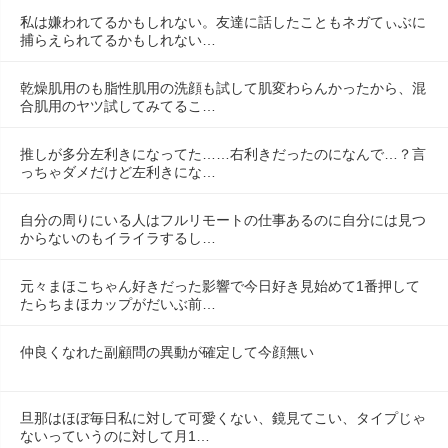
私は嫌われてるかもしれない。友達に話したこともネガてぃぶに
捕らえられてるかもしれない…
乾燥肌用のも脂性肌用の洗顔も試して肌変わらんかったから、混
合肌用のヤツ試してみてるこ…
推しが多分左利きになってた……右利きだったのになんで…？言
っちゃダメだけど左利きにな…
自分の周りにいる人はフルリモートの仕事あるのに自分には見つ
からないのもイライラするし…
元々まほこちゃん好きだった影響で今日好き見始めて1番押して
たらちまほカップがだいぶ前…
仲良くなれた副顧問の異動が確定して今顔無い
旦那はほぼ毎日私に対して可愛くない、鏡見てこい、タイプじゃ
ないっていうのに対して月1…