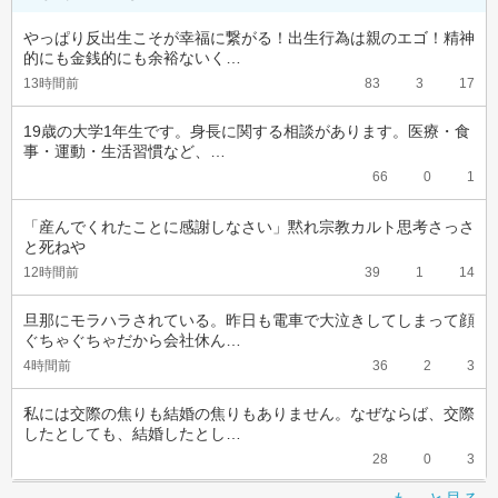
やっぱり反出生こそが幸福に繋がる！出生行為は親のエゴ！精神
的にも金銭的にも余裕ないく…
13時間前
83
3
17
19歳の大学1年生です。身長に関する相談があります。医療・食
事・運動・生活習慣など、…
66
0
1
「産んでくれたことに感謝しなさい」黙れ宗教カルト思考さっさ
と死ねや
12時間前
39
1
14
旦那にモラハラされている。昨日も電車で大泣きしてしまって顔
ぐちゃぐちゃだから会社休ん…
4時間前
36
2
3
私には交際の焦りも結婚の焦りもありません。なぜならば、交際
したとしても、結婚したとし…
28
0
3