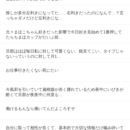
推しが多分左利きになってた……右利きだったのになんで…？言
っちゃダメだけど左利きにな…
元々まほこちゃん好きだった影響で今日好き見始めて1番押して
たらちまほカップがだいぶ前…
旦那はほぼ毎日私に対して可愛くない、鏡見てこい、タイプじゃ
ないっていうのに対して月1…
お仕事行きたくない死にたい
今風邪を引いていて扁桃腺が赤く腫れているため夜中にいびきが
酷くて旦那が夜夜中に何度も…
働けるもんなら働いてんだよころすぞ
自分に取って相性が良くて、基本的で大切な情報だけ噛み砕いて