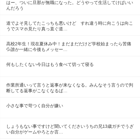
はー、ついに旦那が無職になった。どうやって生活してけばいい
んだろう
道でよそ見してたこっちも悪いけど　すれ違う時に向こうは向こ
うでスマホ見たり真っ直ぐ道…
高校2年生！現在夏休み中！まだまだだけど学校始まったら苦痛
💦誰か一緒に今後もメッセー…
何もしたくない今日はもう食べて切って寝る
作業所通いって言うと返事が来なくなる。みんなそう言うので判
断してる返事がこなくなるば…
小さな事で苛つく自分が嫌い
しょうもない事ですけど聞いてくださいうちの兄13歳ガチでうざ
い自分がゲームやろとか言…