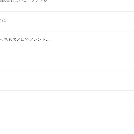
った
こっちもタメ口でフレンド…