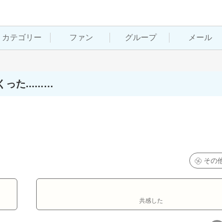
カテゴリー
ファン
グループ
メール
......…
その
共感した