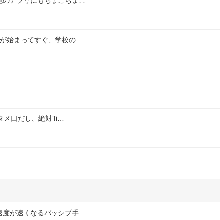
他のアプリにもちょこちょ…
みが始まってすぐ、学校の…
タメ口だし、絶対Ti…
速度が速くなるパッシブ手…