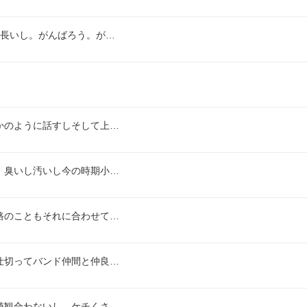
間長いし。がんばろう。が…
かのように話すしそして上…
、臭いし汚いし今の時期小…
路のこともそれに合わせて…
仕切ってバンド仲間と仲良…
値観合わないし、ケチくさ…