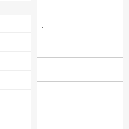
-
-
-
-
-
-