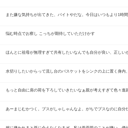
また嫌な気持ちが出てきた、バイトやだな。今日はいつもより1時
悩む時点でお察し こっちが期待していただけかす
ほんとに祖母が無理すぎて共有したいなんでも自分が良い、正しい
水切りしたいからって流し台のバスケットをシンクの上に置く身内
もっと自由に肩の荷を下ろしていきたいなぁ親が考えすぎて色々進
あーまじむかつく。ブスがしゃしゃんなよ。がちでブスなのに自分
嫁に嫌われると孫に会えなくなるぞ。私は義両親のことが嫌い。価