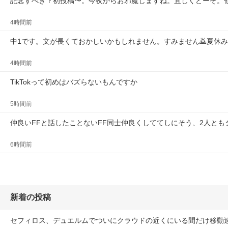
記念すべき？初投稿〜。今夜からお邪魔しますね。宜しくどーぞ。
4時間前
中1です。文が長くておかしいかもしれません。すみません🙇夏休
4時間前
TikTokって初めはバズらないもんですか
5時間前
仲良いFFと話したことないFF同士仲良くしててしにそう、2人とも
6時間前
新着の投稿
セフィロス、デュエルムでついにクラウドの近くにいる間だけ移動