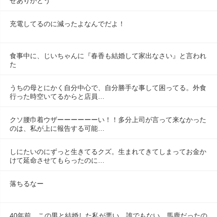
せありかとう
充電してるのに減ったよなんでだよ！
食事中に、じいちゃんに『春香も結婚して家出なさい』と言われ
た
うちの母とにかく自分中心で、自分勝手な事して困ってる。外食
行った時空いてるからと店員…
クソ腰巾着ウザーーーーーーい！！多分上司が言って来なかった
のは、私が上に報告する可能…
しにたいのにずっと生きてるクズ。生まれてきてしまってお金か
けて延命させてもらったのに…
落ちるなー
40年前、この男と結婚した私が悪い。誰でもない…馬鹿だったの