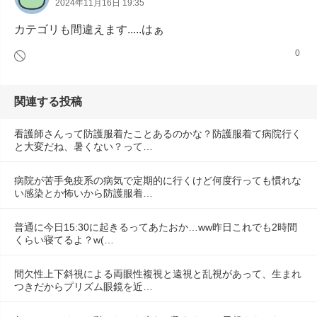
2024年11月16日 19:35
カテゴリも間違えます.....はぁ
0
関連する投稿
看護師さんって防護服着たことあるのかな？防護服着て病院行く
と大変だね、暑くない？って…
病院が苦手免疫系の病気で定期的に行くけど何度行っても慣れな
い感染とか怖いから防護服着…
普通に今日15:30に起きるってあたおか…ww昨日これでも2時間
くらい寝てるよ？w(…
間欠性上下斜視による両眼性複視と遠視と乱視があって、生まれ
つきだからプリズム眼鏡を近…