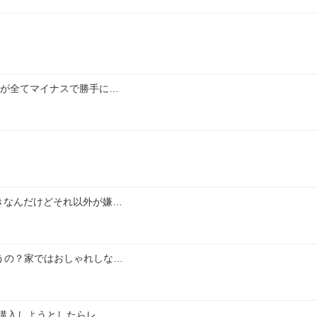
とが全てマイナスで勝手に…
好きなんだけどそれ以外が嫌…
うの？家ではおしゃれしな…
と購入しようとしたらレ…