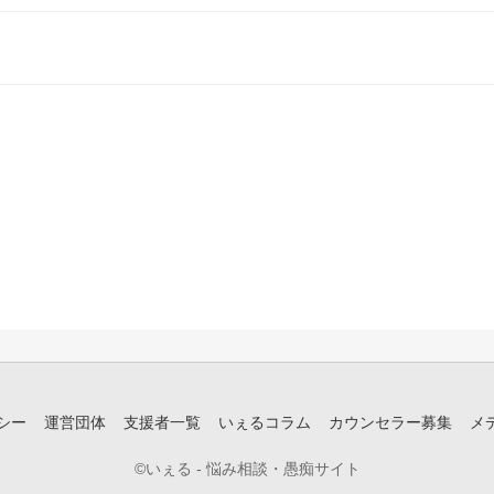
シー
運営団体
支援者一覧
いぇるコラム
カウンセラー募集
メ
©いぇる - 悩み相談・愚痴サイト