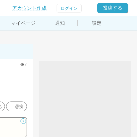
投稿する
アカウント作成
ログイン
マイページ
通知
設定
7
他
愚痴
0