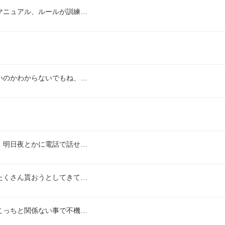
マニュアル、ルールが訓練…
いのかわからないでもね、…
、明日夜とかに電話で話せ…
たくさん貰おうとしてきて…
こっちと関係ない事で不機…