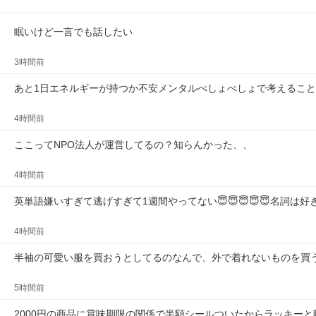
眠いけど一言でも話したい
3時間前
あと1日エネルギーが持つか不安メンタルぺしょぺしょで考えるこ
4時間前
ここってNPO法人が運営してるの？知らんかった、、
4時間前
英単語嫌いすぎて逃げすぎて1週間やってない😇😇😇😇😇名詞は
4時間前
半袖の可愛い服を買おうとしてるのなんで、外で着れないものを買
5時間前
2000円の商品に賞味期限の関係で半額シールついたからラッキー