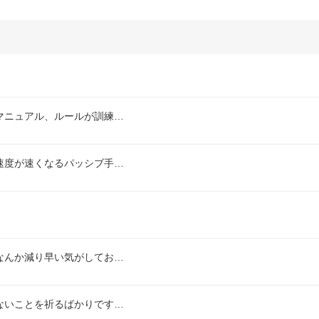
マニュアル、ルールが訓練…
速度が速くなるパッシブ手…
なんか減り早い気がしてお…
ないことを祈るばかりです…