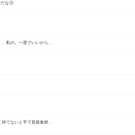
だな😏
、、私の。一度でいいから…
く持てないと手で直接食材…