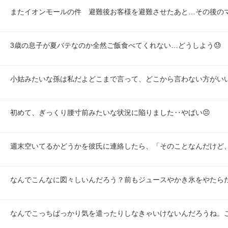
またイオンモールの件　避難後お客様を避難させたあと…その後の
3歳の息子が夏バテなのか全然ご飯食べてくれない…どうしよう😓
小姑みたいな孫は私だよどこまで言って、どこから言わない方がい
初めて、ぎっくり腰寸前みたいな状況に陥りました‥やばい😣
週末空いてるかどうかを彼氏に連絡したら、「そのことなんだけど
なんでこんなに図々しいんだろう？前もジュースやかき氷をやたら
なんでこっちばっかり気を遣ったりしなきゃいけないんだろうね。