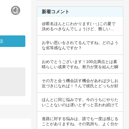
新着コメント
@匿名ほんとにわかります( ᵕ ᵕ̩̩ )この夏で
決めるべきなんでしょうけど、難しい…
お辛い思いをされてるんですね。どのよう
な劣等感なんですか？
おめでとうございます！100点満点とは素
晴らしい成果ですね。努力が実を結んだ瞬
間を味…
その方と会う機会話す機会があれば少しお
近づきになれば！？んで彼氏とどっちが好
きかなは…
ほんとに同じ悩みです。今のうちにやりた
いことないのは遅いとずっと言われ続けて
いますが…
進路に対する悩みは、誰でも一度は感じる
ことがありますね。その気持ち、よく分か