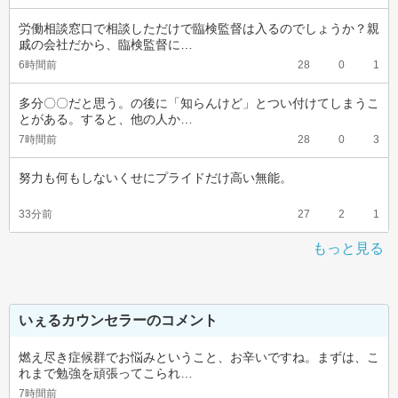
労働相談窓口で相談しただけで臨検監督は入るのでしょうか？親
戚の会社だから、臨検監督に…
6時間前
28
0
1
多分〇〇だと思う。の後に「知らんけど」とつい付けてしまうこ
とがある。すると、他の人か…
7時間前
28
0
3
努力も何もしないくせにプライドだけ高い無能。
33分前
27
2
1
もっと見る
いぇるカウンセラーのコメント
燃え尽き症候群でお悩みということ、お辛いですね。まずは、こ
れまで勉強を頑張ってこられ…
7時間前