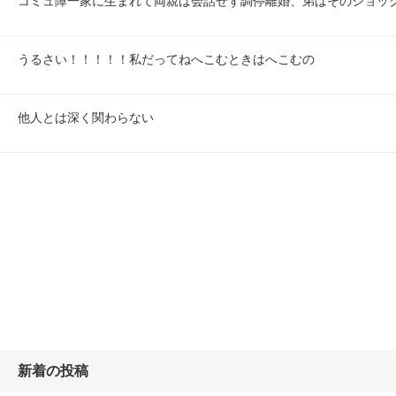
コミュ障一家に生まれて両親は会話せず調停離婚、弟はそのショッ
うるさい！！！！！私だってねへこむときはへこむの
他人とは深く関わらない
新着の投稿