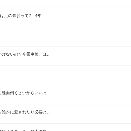
は足の骨おって2．4年…
いけないの？今回車検。ほ…
ら種面倒くさいからいいっ…
も誰かに愛されたり必要と…