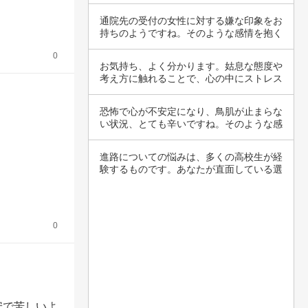
安を感じ…
通院先の受付の女性に対する嫌な印象をお
持ちのようですね。そのような感情を抱く
ことは、…
0
お気持ち、よく分かります。姑息な態度や
考え方に触れることで、心の中にストレス
や不快感…
恐怖で心が不安定になり、鳥肌が止まらな
い状況、とても辛いですね。そのような感
情は、私…
進路についての悩みは、多くの高校生が経
験するものです。あなたが直面している選
択肢は、…
0
安で苦しいよ