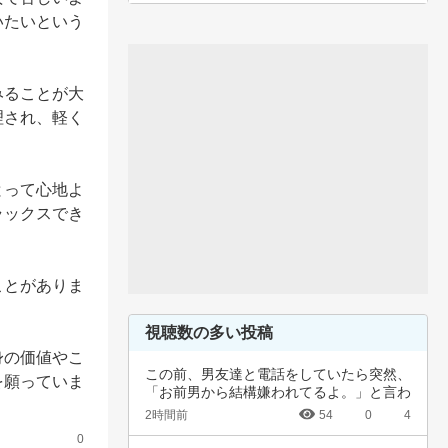
いたいという
みることが大
理され、軽く
とって心地よ
ラックスでき
ことがありま
視聴数の多い投稿
身の価値やこ
この前、男友達と電話をしていたら突然、
を願っていま
「お前男から結構嫌われてるよ。」と言わ
れました…
2時間前
54
0
4
0