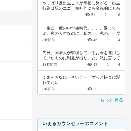
やっぱり反出生こそが幸福に繋がる！出生
行為は親のエゴ！精神的にも金銭的にも余
裕ないく…
51
1
16
一生に一度の中学生時代、、、、返して
よ。私の人生なのに。私の、、私の。一度
でいいから…
8時間前
46
1
4
先日、同居人が管理しているお金を運用し
ていたものに利益が出た。と、私に言って
きた。結…
13時間前
42
1
4
てまんおなにーさいこー^^ずっと快楽に溺
れてたい
5時間前
35
1
1
もっと見る
いぇるカウンセラーのコメント