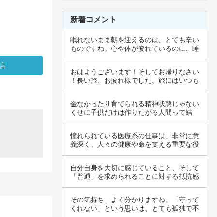
新着コメント
眠れないまま朝を迎えるのは、とても辛い
ものですね。心や体が疲れているのに、睡
眠が取れ…
おはようございます！そしてお帰りなさい
！長い旅、お疲れ様でした。旅にはいつも
新しい発…
金なかったり育てられる精神状態じゃない
くせに子供だけは作りたがる人間って結
局、世間体…
憧れられている医療系の仕事は、非常に意
義深く、人々の健康や命を支える重要な役
割を果た…
自分自身を大切に感じていること、そして
「普通」を求められることに対する抵抗感
を表現し…
その気持ち、よく分かりますね。「守って
くれない」という思いは、とても孤独で不