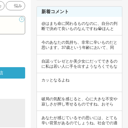
心
悩み
新着コメント
0
@はまち命に関わるものなのに、自分の判
断で決めて良いものなんですね😭ほんと
に大切なも…
今のあなたの気持ち、非常に辛いものだと
思います。37歳という年齢において、同
じ様に悩…
自認ってレゼとか美少女にだってできるの
に私は若い人に手を出すようなろくでもな
いジジバ…
カッとなるよね
破局の気配を感じると、心に大きな不安や
寂しさが押し寄せるものですね。おそら
く、あなた…
あなたが感じているその思いには、とても
辛い背景があるのでしょうね。社会での適