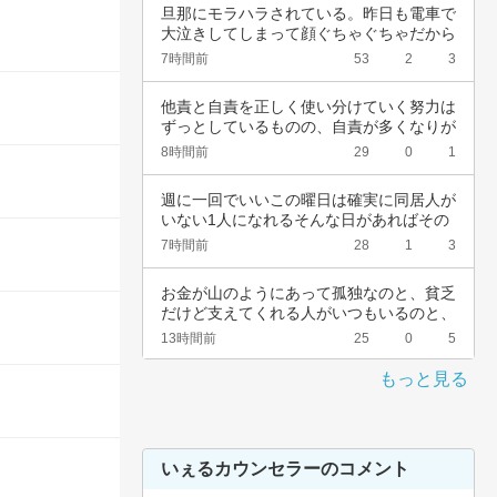
旦那にモラハラされている。昨日も電車で
大泣きしてしまって顔ぐちゃぐちゃだから
会社休ん…
7時間前
53
2
3
他責と自責を正しく使い分けていく努力は
ずっとしているものの、自責が多くなりが
ちなんで…
8時間前
29
0
1
週に一回でいいこの曜日は確実に同居人が
いない1人になれるそんな日があればその
日だけを…
7時間前
28
1
3
お金が山のようにあって孤独なのと、貧乏
だけど支えてくれる人がいつもいるのと、
どっちが…
13時間前
25
0
5
もっと見る
いぇるカウンセラーのコメント