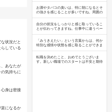
応が難し…
お酒やタバコの臭いは、特に朝になるとそ
の強さを感じることが多いですね。周囲の
環境や自…
自分の状況をしっかりと感じ取っているこ
とが伝わってきますね。仕事中に違うペー
スで動い…
「みうきえたい」という言葉からは、何か
変な状況だと
特別な感情や状態を感じ取ることができま
たらしている
すね。お…
転職を決めたこと、おめでとうございま
す。新しい職場でのスタートは不安と期待
し、あなたが
が入り混じ…
その気持ちに
。心身は密接
が楽になるか