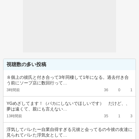
視聴数の多い投稿
８個上の彼氏と付き合って3年同棲して1年になる。過去付き合
う前にソープ店に数回行って…
3時間前
36
0
1
YGめざしてます！（バカにしないでほしいです）　だけど、、
夢は遠くて、親にも言えない…
13時間前
35
1
3
浮気してバレたー自業自得すぎる元彼と会ってるの今彼の友達に
見られてバレた浮気女として…