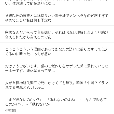
い。体調壊して病院送りにな…
父親以外の家族とは縁切りたい過干渉でメンヘラなの迷惑すぎて
やめてほしい私は何も予定な…
家族なんだからって言葉嫌い。それはお互い理解し合えたり助け
合える仲だから言えるのであ…
こうこうこういう理由があってあなたの誘いは断りますって伝え
てるのに断ったこっちが悪い…
おはようございます。猫のご飯作りをサボった弟に呆れているヒ
ーホーです。連休始まって早…
人が自律神経失調症で死にかけてても無視。韓国？中国？ドラマ
見てる母親とYouTube…
「まだ寝ないのかい?」→「眠れないのよね」→「なんで起きて
るのかい?」→「眠れないか…
4時間前