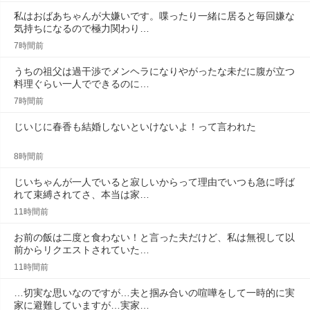
私はおばあちゃんが大嫌いです。喋ったり一緒に居ると毎回嫌な
気持ちになるので極力関わり…
7時間前
うちの祖父は過干渉でメンヘラになりやがったな未だに腹が立つ
料理ぐらい一人でできるのに…
7時間前
じいじに春香も結婚しないといけないよ！って言われた
8時間前
じいちゃんが一人でいると寂しいからって理由でいつも急に呼ば
れて束縛されてさ、本当は家…
11時間前
お前の飯は二度と食わない！と言った夫だけど、私は無視して以
前からリクエストされていた…
11時間前
…切実な思いなのですが…夫と掴み合いの喧嘩をして一時的に実
家に避難していますが…実家…