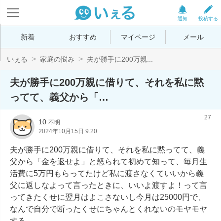
通知
投稿する
新着
おすすめ
マイページ
メール
いぇる
家庭の悩み
夫が勝手に200万親...
夫が勝手に200万親に借りて、それを私に黙
ってて、義父から「…
27
10
不明
2024年10月15日 9:20
夫が勝手に200万親に借りて、それを私に黙ってて、義
父から「金を返せよ」と怒られて初めて知って、毎月生
活費に5万円もらってたけど私に渡さなくていいから義
父に返しなよって言ったときに、いいよ渡すよ！って言
ってきたくせに翌月はよこさないし今月は25000円で、
なんで自分で断ったくせにちゃんとくれないのモヤモヤ
する。
