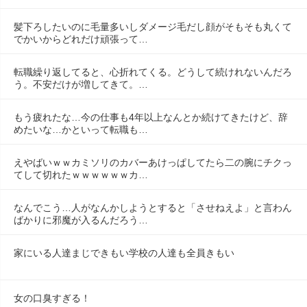
髪下ろしたいのに毛量多いしダメージ毛だし顔がそもそも丸くて
でかいからどれだけ頑張って…
転職繰り返してると、心折れてくる。どうして続けれないんだろ
う。不安だけが増してきて。…
もう疲れたな…今の仕事も4年以上なんとか続けてきたけど、辞
めたいな…かといって転職も…
えやばいｗｗカミソリのカバーあけっぱしてたら二の腕にチクっ
てして切れたｗｗｗｗｗｗカ…
なんでこう…人がなんかしようとすると「させねえよ」と言わん
ばかりに邪魔が入るんだろう…
家にいる人達まじできもい学校の人達も全員きもい
女の口臭すぎる！