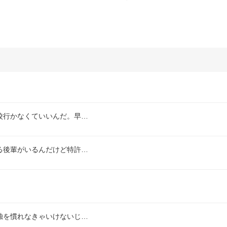
校行かなくていいんだ。早…
る後輩がいるんだけど特許…
独を慣れなきゃいけないじ…