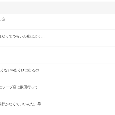
🥲
れだってつらいわ私はどう…
眠くないwあくびは出るの…
にソープ店に数回行って…
校行かなくていいんだ。早…