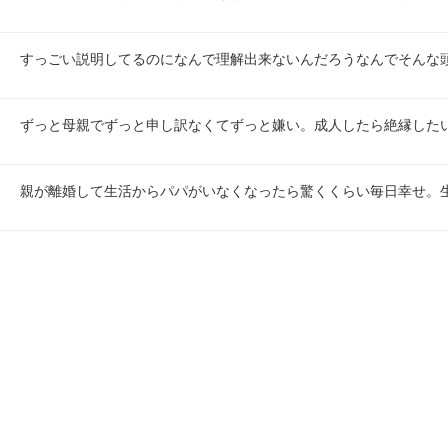
すっごい説明してるのになんで理解出来ないんだろうなんでそんな
ずっと母親でずっと申し訳なくてずっと嫌い。成人したら絶縁した
親が離婚して生活からパパがいなくなったら驚くくらい毎日幸せ。