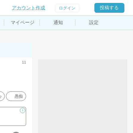
投稿する
アカウント作成
ログイン
マイページ
通知
設定
11
心
愚痴
1