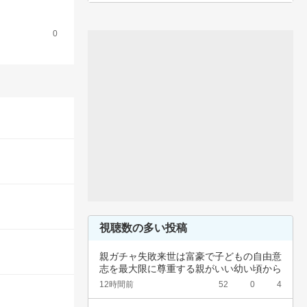
0
視聴数の多い投稿
親ガチャ失敗来世は富豪で子どもの自由意
志を最大限に尊重する親がいい幼い頃から
深夜正座…
12時間前
52
0
4