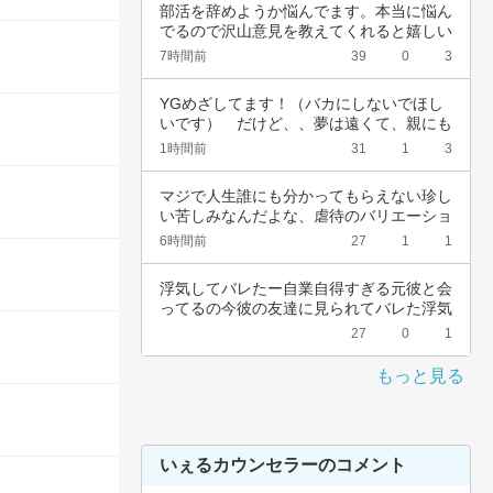
部活を辞めようか悩んでます。本当に悩ん
でるので沢山意見を教えてくれると嬉しい
です。中…
7時間前
39
0
3
YGめざしてます！（バカにしないでほし
いです）　だけど、、夢は遠くて、親にも
言えない…
1時間前
31
1
3
マジで人生誰にも分かってもらえない珍し
い苦しみなんだよな、虐待のバリエーショ
ンも体の…
6時間前
27
1
1
浮気してバレたー自業自得すぎる元彼と会
ってるの今彼の友達に見られてバレた浮気
女として…
27
0
1
もっと見る
いぇるカウンセラーのコメント