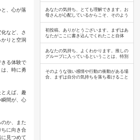
迷惑を伝…
あなたの気持ち、とても理解できます。お
いと、心が落
母さんが心配しているからこそ、そのよう
に言って…
初投稿、ありがとうございます。まずはあ
変化など、さ
なたがここに書き込んでくれたこと自体
っかりと空洞
が、1歩を…
あなたの気持ち、よくわかります。推しの
グループに入っているということは、特別
なつなが…
できる体験で
とは、時に勇
そのような強い感情や行動の衝動がある場
合、まずは自分の気持ちを落ち着けること
が大切で…
たとえば、趣
い瞬間が、心
るのか、また
持ちに向き合
緒に見つめて