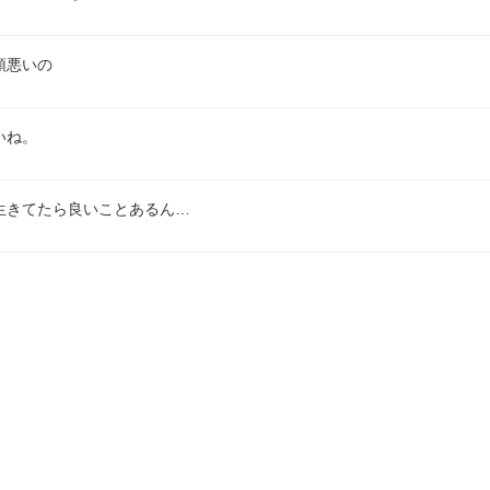
頭悪いの
いね。
生きてたら良いことあるん…