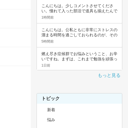
こんにちは。少しコメントさせてくださ
い。憧れて入った部活で道具も揃えたんで
すよね。頑…
1時間前
こんにちは。公私ともに非常にストレスの
溜まる時間を過ごしておられるのが、その
辛さと共…
5時間前
燃え尽き症候群でお悩みということ、お辛
いですね。まずは、これまで勉強を頑張っ
てこられ…
1日前
もっと見る
トピック
新着
悩み