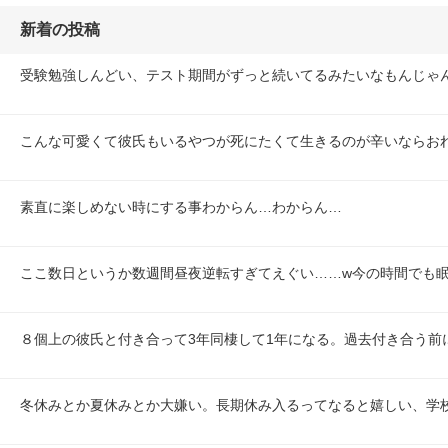
新着の投稿
受験勉強しんどい、テスト期間がずっと続いてるみたいなもんじゃん
こんな可愛くて彼氏もいるやつが死にたくて生きるのが辛いならお
素直に楽しめない時にする事わからん…わからん…
ここ数日というか数週間昼夜逆転すぎてえぐい……w今の時間でも
８個上の彼氏と付き合って3年同棲して1年になる。過去付き合う前
冬休みとか夏休みとか大嫌い。長期休み入るってなると嬉しい、学