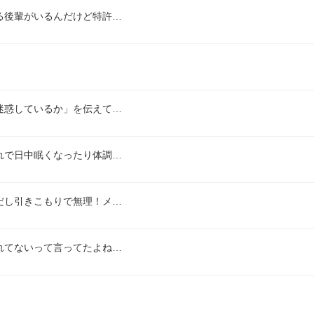
る後輩がいるんだけど特許…
迷惑しているか」を伝えて…
れで日中眠くなったり体調…
だし引きこもりで無理！メ…
れてないって言ってたよね…