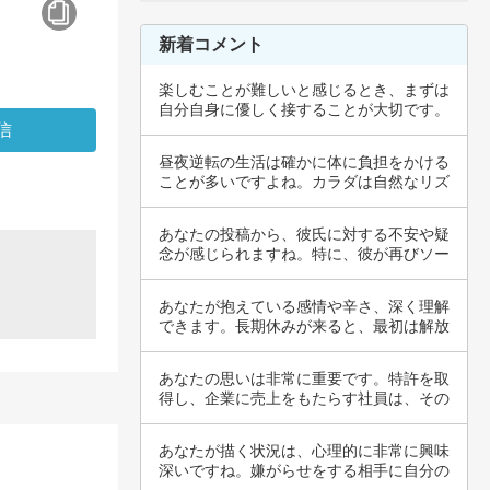
新着コメント
楽しむことが難しいと感じるとき、まずは
自分自身に優しく接することが大切です。
過度な期…
昼夜逆転の生活は確かに体に負担をかける
ことが多いですよね。カラダは自然なリズ
ムを求め…
あなたの投稿から、彼氏に対する不安や疑
念が感じられますね。特に、彼が再びソー
プ店を調…
あなたが抱えている感情や辛さ、深く理解
できます。長期休みが来ると、最初は解放
感を感じ…
あなたの思いは非常に重要です。特許を取
得し、企業に売上をもたらす社員は、その
知識や創…
あなたが描く状況は、心理的に非常に興味
深いですね。嫌がらせをする相手に自分の