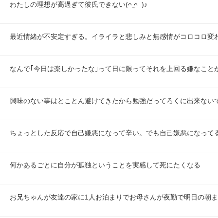
わたしの理想が高過ぎて彼氏できない(ᴖ ̫ᴖ  )♪
最近情緒が不安定すぎる。イライラと悲しみと無感情がコロコロ変わ
なんで｢今日は楽しかったな｣って日に限ってそれを上回る嫌なこと
興味のない事はとことん避けてきたから勉強だってろくに出来ない
ちょっとした反応で自己嫌悪になって辛い。でも自己嫌悪になって
何かあるごとに自分が孤独ということを実感して死にたくなる
お兄ちゃんが友達の家に1人お泊まりでお母さんが夜勤で明日の朝ま