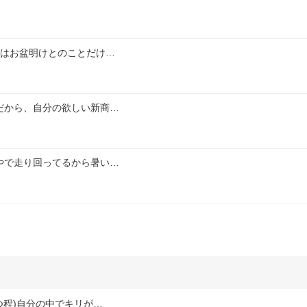
定はお盆明けとのことだけ…
だから、自分の欲しい新商…
やで走り回ってるから暑い…
つ程)自分の中でキリが…