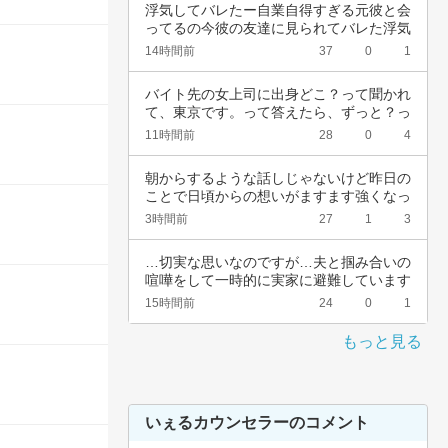
浮気してバレたー自業自得すぎる元彼と会
ってるの今彼の友達に見られてバレた浮気
女として…
14時間前
37
0
1
バイト先の女上司に出身どこ？って聞かれ
て、東京です。って答えたら、ずっと？っ
て聞かれ…
11時間前
28
0
4
朝からするような話しじゃないけど昨日の
ことで日頃からの想いがますます強くなっ
た。私は…
3時間前
27
1
3
…切実な思いなのですが…夫と掴み合いの
喧嘩をして一時的に実家に避難しています
が…実家…
15時間前
24
0
1
もっと見る
いぇるカウンセラーのコメント