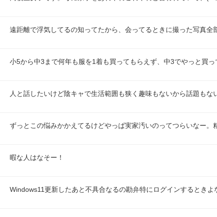
遠距離で浮気してるの知ってたから、会ってるときに撮った写真全
小5から中3まで何年も服を1着も買ってもらえず、中3でやっと買っ
人と話したいけど陰キャで生活範囲も狭く趣味もないから話題もな
ずっとこの悩みかかえてるけどやっぱ実家汚いのってつらいなー。
暇な人はなそー！
Windows11更新したあと不具合なるの勘弁特にログインするときよなー