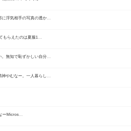
部に浮気相手の写真の透か…
てもらえたのは夏服1…
い。無知で恥ずかしい自分…
精神やむなー。一人暮らし…
Micros…