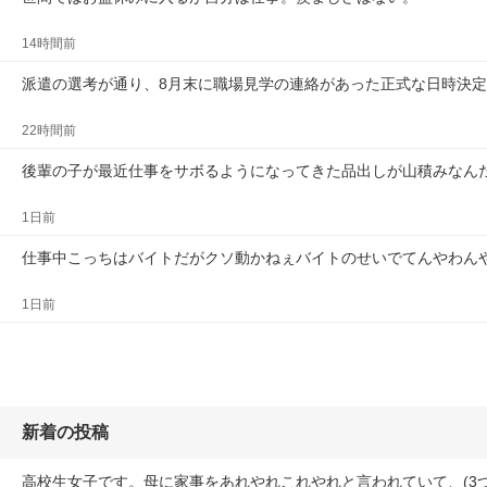
14時間前
派遣の選考が通り、8月末に職場見学の連絡があった正式な日時決
22時間前
後輩の子が最近仕事をサボるようになってきた品出しが山積みなん
1日前
仕事中こっちはバイトだがクソ動かねぇバイトのせいでてんやわん
1日前
新着の投稿
高校生女子です。母に家事をあれやれこれやれと言われていて、(3