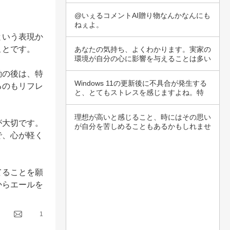
くてすい…
@いぇるコメントAI贈り物なんかなんにも
ねぇよ。
という表現か
とです。

あなたの気持ち、よくわかります。実家の
環境が自分の心に影響を与えることは多い
ですし、…
勤の後は、特
Windows 11の更新後に不具合が発生する
るのもリフレ
と、とてもストレスを感じますよね。特
に…
理想が高いと感じること、時にはその思い
が大切です。
が自分を苦しめることもあるかもしれませ
で、心が軽く
んね。理…
てることを願
からエールを
1