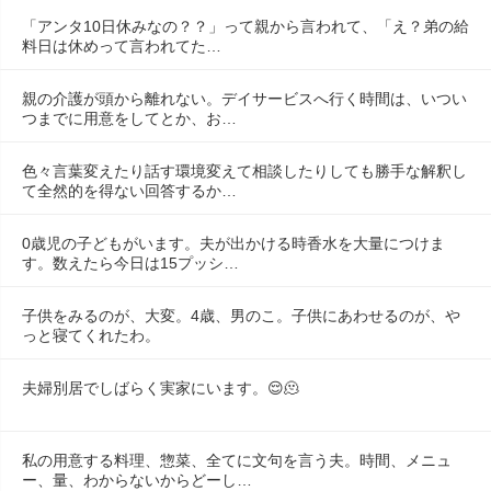
「アンタ10日休みなの？？」って親から言われて、「え？弟の給
料日は休めって言われてた…
親の介護が頭から離れない。デイサービスへ行く時間は、いつい
つまでに用意をしてとか、お…
色々言葉変えたり話す環境変えて相談したりしても勝手な解釈し
て全然的を得ない回答するか…
0歳児の子どもがいます。夫が出かける時香水を大量につけま
す。数えたら今日は15プッシ…
子供をみるのが、大変。4歳、男のこ。子供にあわせるのが、や
っと寝てくれたわ。
夫婦別居でしばらく実家にいます。😌🫠
私の用意する料理、惣菜、全てに文句を言う夫。時間、メニュ
ー、量、わからないからどーし…