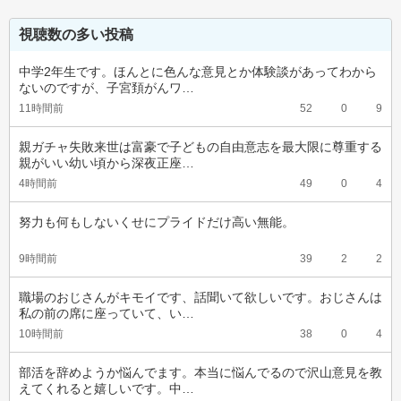
視聴数の多い投稿
中学2年生です。ほんとに色んな意見とか体験談があってわから
ないのですが、子宮頚がんワ…
11時間前
52
0
9
親ガチャ失敗来世は富豪で子どもの自由意志を最大限に尊重する
親がいい幼い頃から深夜正座…
4時間前
49
0
4
努力も何もしないくせにプライドだけ高い無能。
9時間前
39
2
2
職場のおじさんがキモイです、話聞いて欲しいです。おじさんは
私の前の席に座っていて、い…
10時間前
38
0
4
部活を辞めようか悩んでます。本当に悩んでるので沢山意見を教
えてくれると嬉しいです。中…