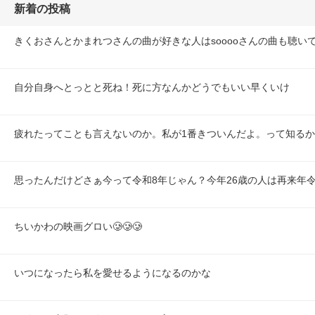
新着の投稿
きくおさんとかまれつさんの曲が好きな人はsooooさんの曲も聴い
自分自身へとっとと死ね！死に方なんかどうでもいい早くいけ
疲れたってことも言えないのか。私が1番きついんだよ。って知る
思ったんだけどさぁ今って令和8年じゃん？今年26歳の人は再来年令
ちいかわの映画グロい🥲🥲🥲
いつになったら私を愛せるようになるのかな