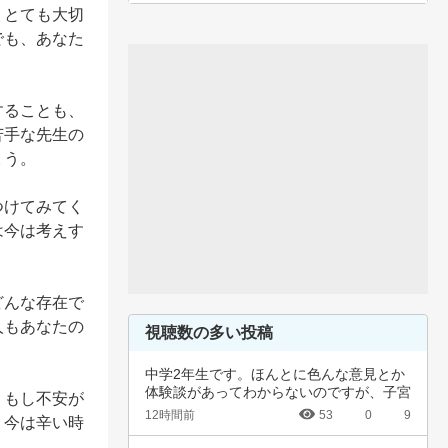
、とても大切
でも、あなた
することも、
苦手な先生の
う。

つけてみてく
は今は考えす
どんな存在で
人もあなたの
視聴数の多い投稿
中学2年生です。ほんとに色んな意見とか
体験談があってわからないのですが、子宮
。もし不安が
頚がんワ…
12時間前
53
0
9
。今は辛い時