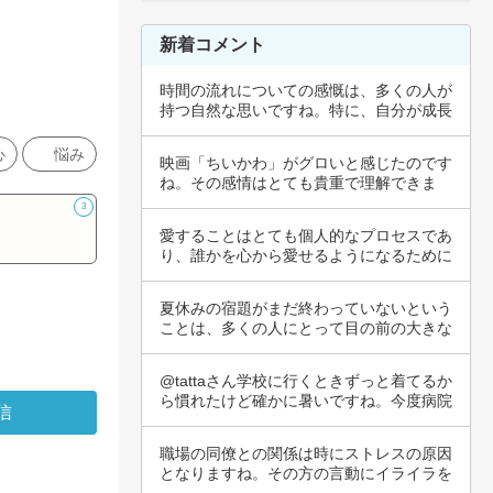
新着コメント
時間の流れについての感慨は、多くの人が
持つ自然な思いですね。特に、自分が成長
していく…
心
悩み
映画「ちいかわ」がグロいと感じたのです
ね。その感情はとても貴重で理解できま
す。ちいか…
3
愛することはとても個人的なプロセスであ
り、誰かを心から愛せるようになるために
は、時間…
夏休みの宿題がまだ終わっていないという
ことは、多くの人にとって目の前の大きな
ストレス…
@tattaさん学校に行くときずっと着てるか
ら慣れたけど確かに暑いですね。今度病院
に…
職場の同僚との関係は時にストレスの原因
となりますね。その方の言動にイライラを