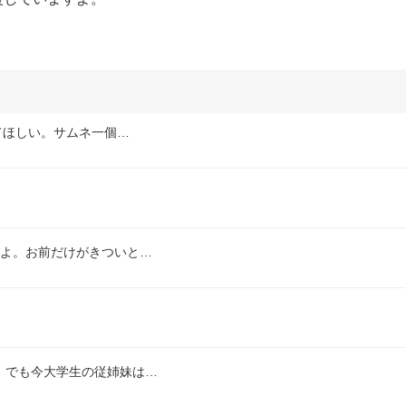
てほしい。サムネ一個…
かよ。お前だけがきついと…
。でも今大学生の従姉妹は…