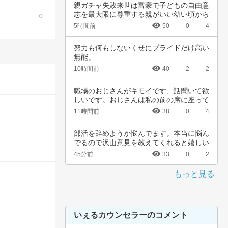
親ガチャ失敗来世は富豪で子どもの自由意
志を最大限に尊重する親がいい幼い頃から
0
深夜正座…
5時間前
50
0
4
努力も何もしないくせにプライドだけ高い
無能。
10時間前
40
2
2
職場のおじさんがキモイです、話聞いて欲
しいです。おじさんは私の前の席に座って
いて、い…
11時間前
38
0
4
部活を辞めようか悩んでます。本当に悩ん
でるので沢山意見を教えてくれると嬉しい
です。中…
45分前
33
0
2
もっと見る
いぇるカウンセラーのコメント