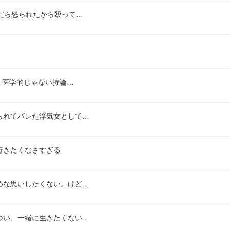
だら怒られたから殴って…
、医学的じゃない持論…
られてバレた浮気女として…
行きたくなさすぎる
めな思いしたくない。けど…
つい、一緒に生きたくない…