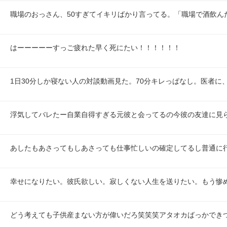
職場のおっさん、50すぎてイキリばかり言ってる。「職場で酒飲ん
はーーーーーすっご疲れた早く死にたい！！！！！！
1日30分しか寝ない人の対談動画見た。70分キレっぱなし。医者に
浮気してバレたー自業自得すぎる元彼と会ってるの今彼の友達に見
あしたもあさってもしあさっても仕事忙しいの確定してるし普通に
幸せになりたい。彼氏欲しい。寂しくない人生を送りたい。もう惨
どう考えても子供産まない方が偉いだろ笑笑笑アタオカばっかでき