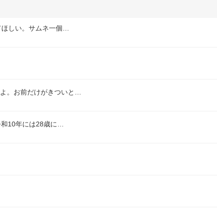
てほしい。サムネ一個…
かよ。お前だけがきついと…
和10年には28歳に…