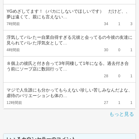
YGめざしてます！（バカにしないでほしいです）　だけど、、
夢は遠くて、親にも言えない…
7時間前
34
1
3
浮気してバレたー自業自得すぎる元彼と会ってるの今彼の友達に
見られてバレた浮気女として…
4時間前
30
0
1
８個上の彼氏と付き合って3年同棲して1年になる。過去付き合
う前にソープ店に数回行って…
28
0
1
マジで人生誰にも分かってもらえない珍しい苦しみなんだよな、
虐待のバリエーションも体の…
12時間前
27
1
1
もっと見る