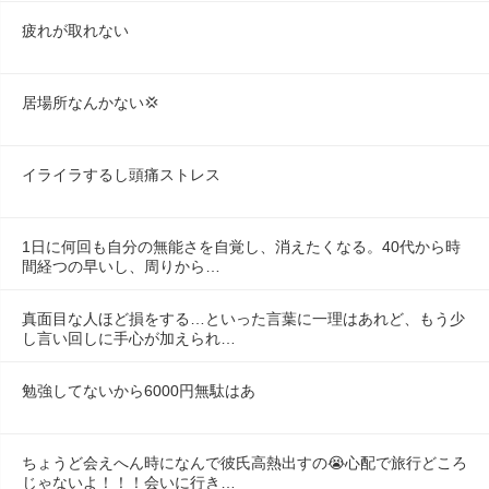
疲れが取れない
居場所なんかない💢
イライラするし頭痛ストレス
1日に何回も自分の無能さを自覚し、消えたくなる。40代から時
間経つの早いし、周りから…
真面目な人ほど損をする…といった言葉に一理はあれど、もう少
し言い回しに手心が加えられ…
勉強してないから6000円無駄はあ
ちょうど会えへん時になんで彼氏高熱出すの😭心配で旅行どころ
じゃないよ！！！会いに行き…