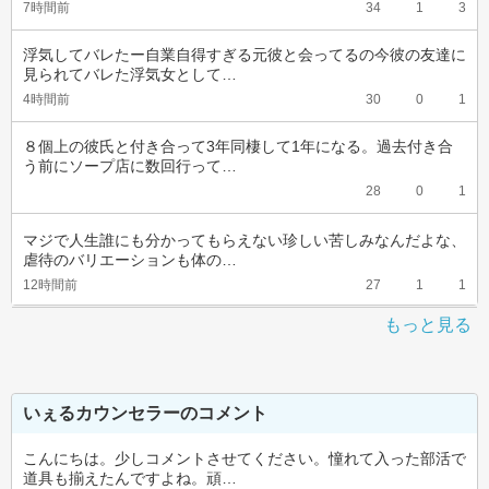
7時間前
34
1
3
浮気してバレたー自業自得すぎる元彼と会ってるの今彼の友達に
見られてバレた浮気女として…
4時間前
30
0
1
８個上の彼氏と付き合って3年同棲して1年になる。過去付き合
う前にソープ店に数回行って…
28
0
1
マジで人生誰にも分かってもらえない珍しい苦しみなんだよな、
虐待のバリエーションも体の…
12時間前
27
1
1
もっと見る
いぇるカウンセラーのコメント
こんにちは。少しコメントさせてください。憧れて入った部活で
道具も揃えたんですよね。頑…