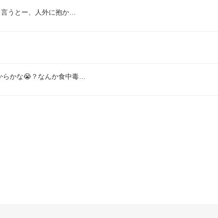
り言うとー、人外に抱か…
らかな😭？なんか食中毒…