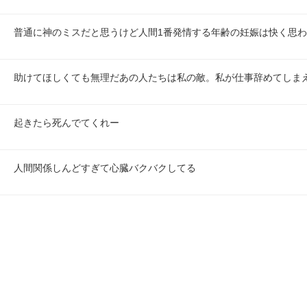
普通に神のミスだと思うけど人間1番発情する年齢の妊娠は快く思われ
助けてほしくても無理だあの人たちは私の敵。私が仕事辞めてしま
起きたら死んでてくれー
人間関係しんどすぎて心臓バクバクしてる