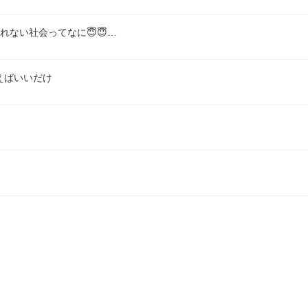
ない社会ってなに😇😇…
えばいいだけ