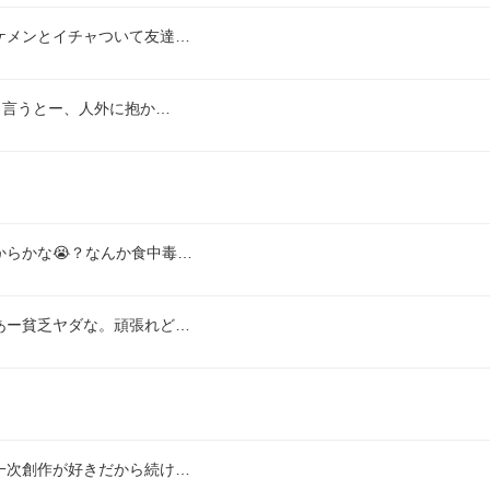
ケメンとイチャついて友達…
り言うとー、人外に抱か…
らかな😭？なんか食中毒…
あー貧乏ヤダな。頑張れど…
一次創作が好きだから続け…