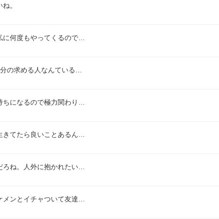
いね。
私に何度もやってくるので…
自分の求める人なんている…
持ちになるので極力関わり…
生きてたら良いことあるん…
だろね。人外に抱かれたい…
ケメンとイチャついて友達…