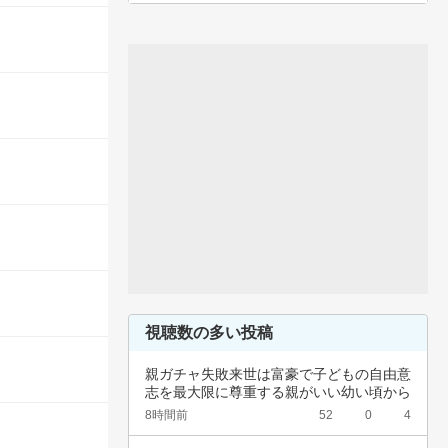
視聴数の多い投稿
親ガチャ失敗来世は富豪で子どもの自由意
志を最大限に尊重する親がいい幼い頃から
深夜正座…
8時間前
52
0
4