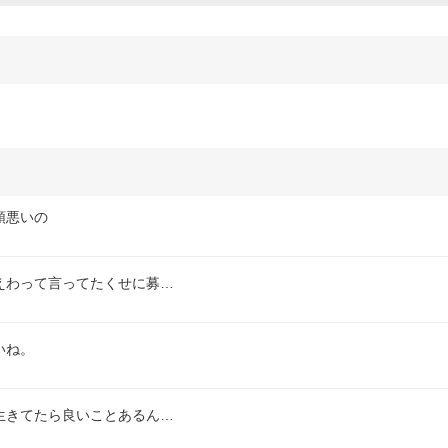
頭悪いの
えわって言ってたくせに募…
いね。
生きてたら良いことあるん…