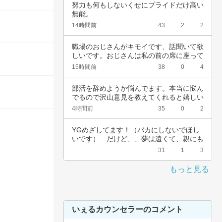
努力も何もしないくせにプライドだけ高い
無能。
14時間前
43
2
2
職場のおじさんがキモイです、話聞いて欲
しいです。おじさんは私の前の席に座って
いて、い…
15時間前
38
0
4
部活を辞めようか悩んでます。本当に悩ん
でるので沢山意見を教えてくれると嬉しい
です。中…
4時間前
35
0
2
YGめざしてます！（バカにしないでほし
いです）　だけど、、夢は遠くて、親にも
言えない…
31
1
3
もっと見る
いぇるカウンセラーのコメント