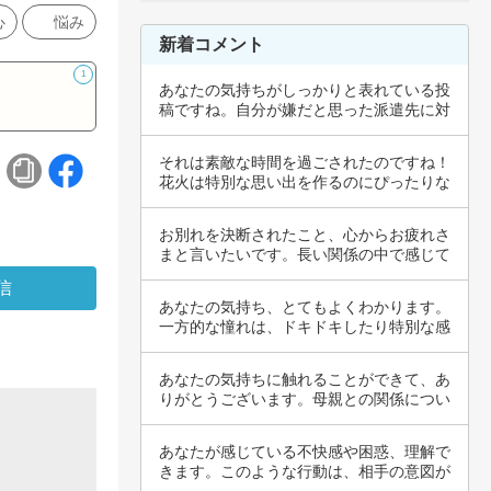
心
悩み
新着コメント
1
あなたの気持ちがしっかりと表れている投
稿ですね。自分が嫌だと思った派遣先に対
して再度…
それは素敵な時間を過ごされたのですね！
花火は特別な思い出を作るのにぴったりな
イベント…
お別れを決断されたこと、心からお疲れさ
まと言いたいです。長い関係の中で感じて
いた悩み…
あなたの気持ち、とてもよくわかります。
一方的な憧れは、ドキドキしたり特別な感
情を抱く…
あなたの気持ちに触れることができて、あ
りがとうございます。母親との関係につい
ての葛藤…
あなたが感じている不快感や困惑、理解で
きます。このような行動は、相手の意図が