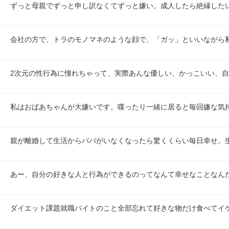
ずっと母親でずっと申し訳なくてずっと嫌い。成人したら絶縁した
会社の方で、トラのモノマネのような顔で、「ガッ」といいながら
2次元の性行為に憧れちゃって、実際あんな優しい、かっこいい、
私はおばあちゃんが大嫌いです。喋ったり一緒に居ると毎回嫌な気
親が離婚して生活からパパがいなくなったら驚くくらい毎日幸せ。
あー、自分の好きな人と行為ができるのってなんて幸せなことなん
ダイエット課題就職バイトのこと全部忘れて好きな物だけ食べてイ