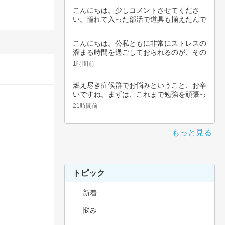
こんにちは。少しコメントさせてくださ
い。憧れて入った部活で道具も揃えたんで
すよね。頑…
こんにちは。公私ともに非常にストレスの
溜まる時間を過ごしておられるのが、その
辛さと共…
1時間前
燃え尽き症候群でお悩みということ、お辛
いですね。まずは、これまで勉強を頑張っ
てこられ…
21時間前
もっと見る
トピック
新着
悩み