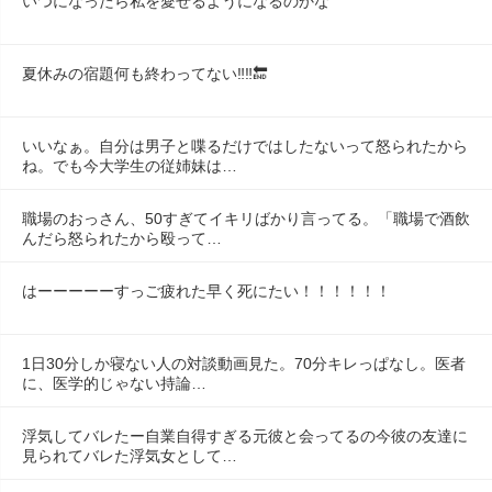
いつになったら私を愛せるようになるのかな
夏休みの宿題何も終わってない‼️‼️🔚
いいなぁ。自分は男子と喋るだけではしたないって怒られたから
ね。でも今大学生の従姉妹は…
職場のおっさん、50すぎてイキリばかり言ってる。「職場で酒飲
んだら怒られたから殴って…
はーーーーーすっご疲れた早く死にたい！！！！！！
1日30分しか寝ない人の対談動画見た。70分キレっぱなし。医者
に、医学的じゃない持論…
浮気してバレたー自業自得すぎる元彼と会ってるの今彼の友達に
見られてバレた浮気女として…