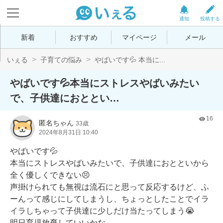
通知
投稿する
新着
おすすめ
マイページ
メール
いぇる
子育ての悩み
やばいです💦 本当に...
やばいです💦本当にストレスやばいみたい
で、子供達におととい…
16
匿名ちゃん
33歳
2024年8月31日 10:40
やばいです💦

本当にストレスやばいみたいで、子供達におとといから
全く優しくできない😣

声掛けられても無視は流石にと思って反応するけど、ふ
ーんって感じにしてしまうし、ちょっとしたことでイラ
イラしちゃって子供達に少しだけ当たってしまう😭

明日育児放棄していいかな。
