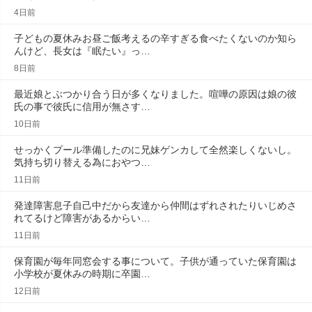
4日前
子どもの夏休みお昼ご飯考えるの辛すぎる食べたくないのか知ら
んけど、長女は『眠たい』っ…
8日前
最近娘とぶつかり合う日が多くなりました。喧嘩の原因は娘の彼
氏の事で彼氏に信用が無さす…
10日前
せっかくプール準備したのに兄妹ゲンカして全然楽しくないし。
気持ち切り替える為におやつ…
11日前
発達障害息子自己中だから友達から仲間はずれされたりいじめさ
れてるけど障害があるからい…
11日前
保育園が毎年同窓会する事について。子供が通っていた保育園は
小学校が夏休みの時期に卒園…
12日前