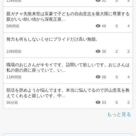
12時間前
52
0
9
親ガチャ失敗来世は富豪で子どもの自由意志を最大限に尊重する
親がいい幼い頃から深夜正座…
5時間前
49
0
4
努力も何もしないくせにプライドだけ高い無能。
10時間前
39
2
2
職場のおじさんがキモイです、話聞いて欲しいです。おじさんは
私の前の席に座っていて、い…
11時間前
38
0
4
部活を辞めようか悩んでます。本当に悩んでるので沢山意見を教
えてくれると嬉しいです。中…
36分前
33
0
2
もっと見る