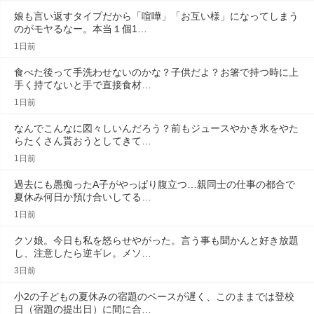
娘も言い返すタイプだから「喧嘩」「お互い様」になってしまう
のがモヤるなー。本当１個1…
1日前
食べた後って手洗わせないのかな？子供だよ？お箸で持つ時に上
手く持てないと手で直接食材…
1日前
なんでこんなに図々しいんだろう？前もジュースやかき氷をやた
らたくさん貰おうとしてきて…
1日前
過去にも愚痴ったA子がやっぱり腹立つ…親同士の仕事の都合で
夏休み何日か預け合いしてる…
1日前
クソ娘。今日も私を怒らせやがった。言う事も聞かんと好き放題
し、注意したら逆ギレ。メソ…
3日前
小2の子どもの夏休みの宿題のペースが遅く、このままでは登校
日（宿題の提出日）に間に合…