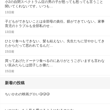
小2の自閉スペクトラム症の男の子が怒っても怒っても言うこと
聞いてくれないです。いつも…
13日前
子どもができないことは全部母の責任。躾ができていない。家事
育児のトラブルも全部私のせ…
13日前
ひとり食べもできない、髪も結えない。先生たちに甘やかしてき
たからだって思われてるんだ…
15日前
買ってあげたドーナツ食べるのにありがとうございますも言わな
い笑みたらしは団子しか勝た…
15日前
新着の投稿
ちいかわの映画グロい🥲🥲🥲