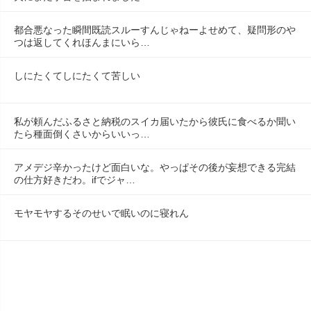
都合悪なった瞬間既読スルーすんじゃねーよせめて、疑問形のや
つは返してくれほんまにいら…
しにたくてしにたくて苦しい
私が頼んだふるさと納税のスイカ届いたから彼氏に食べるか聞い
たら種面倒くさいからいいっ…
アメデジ辛かったけど面白いな。やっぱその後が妄想できる完結
の仕方好きだわ。ifでジャ…
モヤモヤするそのせいで眠いのに寝れん