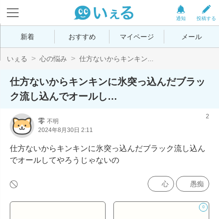
通知
投稿する
新着
おすすめ
マイページ
メール
いぇる
心の悩み
仕方ないからキンキン...
仕方ないからキンキンに氷突っ込んだブラッ
ク流し込んでオールし…
2
零
不明
2024年8月30日 2:11
仕方ないからキンキンに氷突っ込んだブラック流し込ん
でオールしてやろうじゃないの
心
愚痴
0