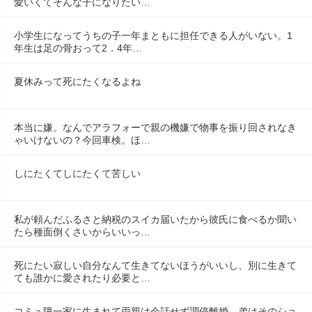
愛いくてそんな子になりたい…
小学生になってうちの子一年まともに担任できる人がいない。1
年生は足の骨おって2．4年…
夏休みって死にたくなるよね
本当に嫌。なんでアラフォーで親の機嫌で物事を振り回されなき
ゃいけないの？今回車検。ほ…
しにたくてしにたくて苦しい
私が頼んだふるさと納税のスイカ届いたから彼氏に食べるか聞い
たら種面倒くさいからいいっ…
死にたい寂しい自分なんて生きてないほうがいいし、別に生きて
ても誰かに愛されたり必要と…
コミュ障一家に生まれて両親は会話せず調停離婚、弟はそのショ