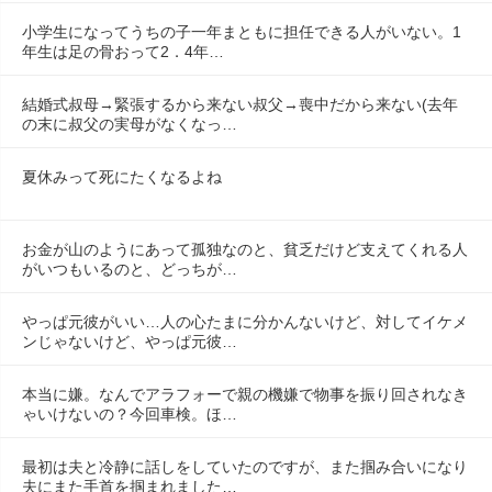
小学生になってうちの子一年まともに担任できる人がいない。1
年生は足の骨おって2．4年…
結婚式叔母→緊張するから来ない叔父→喪中だから来ない(去年
の末に叔父の実母がなくなっ…
夏休みって死にたくなるよね
お金が山のようにあって孤独なのと、貧乏だけど支えてくれる人
がいつもいるのと、どっちが…
やっぱ元彼がいい…人の心たまに分かんないけど、対してイケメ
ンじゃないけど、やっぱ元彼…
本当に嫌。なんでアラフォーで親の機嫌で物事を振り回されなき
ゃいけないの？今回車検。ほ…
最初は夫と冷静に話しをしていたのですが、また掴み合いになり
夫にまた手首を掴まれました…