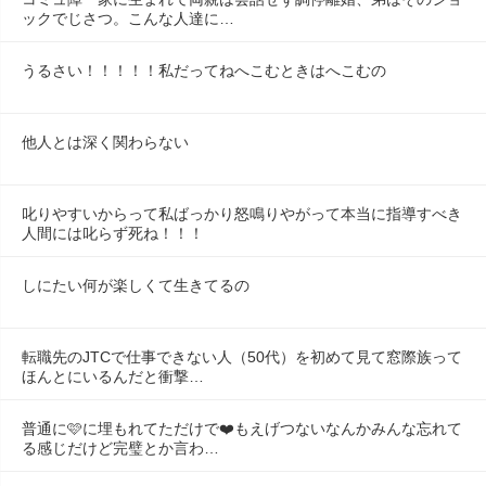
ックでじさつ。こんな人達に…
うるさい！！！！！私だってねへこむときはへこむの
他人とは深く関わらない
叱りやすいからって私ばっかり怒鳴りやがって本当に指導すべき
人間には叱らず死ね！！！
しにたい何が楽しくて生きてるの
転職先のJTCで仕事できない人（50代）を初めて見て窓際族って
ほんとにいるんだと衝撃…
普通に🩷に埋もれてただけで❤️もえげつないなんかみんな忘れて
る感じだけど完璧とか言わ…