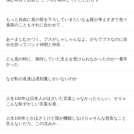
もっと自由に肩の荷を下ろしていきたいなぁ親が考えすぎて色々
進路のこともそれに合わせて…
あーまじむかつく。ブスがしゃしゃんなよ。がちでブスなのに自
分仕切ってバンド仲間と仲良…
どん底の時に、期待していた支えを受けられなかったのが一番辛
かった
なぜ私の友達は遅刻魔しかいないのか
人生100年は日本人がほざいた言葉じゃなかったらしい。そりゃ
こんな恥ずかしい言葉を底…
人生100年とかほざくけど国が機能しなけりゃそんな悠長なこと
言えないだろ。この沈みか…