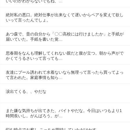
いいのかわからないでもね、…
絶対私の悪口。絶対仕事が出来なくて遅いからペアを変えて欲し
いって言ったんでしょ。
あつ森で、昔の自分から「〇〇高校には行けましたか」と手紙が
届いていた。手紙を書いた覚…
思春期をなんも理解してくれない親だと腹が立つ。朝から声がで
かくてうるさいって言っても…
友達にプール誘われて水着ないなら無理って言ったら買ってよっ
て言われた。家庭事情も知ら…
涙出てくる、、やだな
また嫌な気持ちが出てきた、バイトやだな。今日はいつもより1
時間長いし。がんばろう。が…
悩む時点でお察し こっちが期待していただけかす