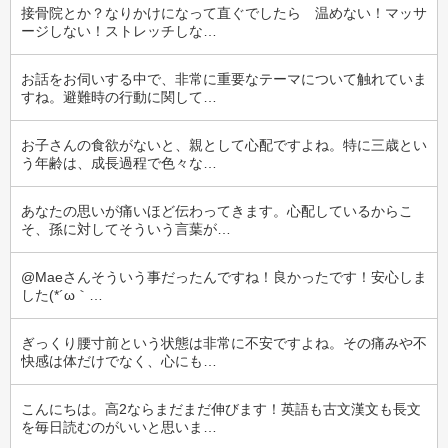
接骨院とか？なりかけになって直ぐでしたら　温めない！マッサ
ージしない！ストレッチしな…
お話をお伺いする中で、非常に重要なテーマについて触れていま
すね。避難時の行動に関して…
お子さんの食欲がないと、親として心配ですよね。特に三歳とい
う年齢は、成長過程で色々な…
あなたの思いが痛いほど伝わってきます。心配しているからこ
そ、孫に対してそういう言葉が…
@Maeさんそういう事だったんですね！良かったです！安心しま
した(⁠*⁠´⁠ω⁠｀⁠…
ぎっくり腰寸前という状態は非常に不安ですよね。その痛みや不
快感は体だけでなく、心にも…
こんにちは。高2ならまだまだ伸びます！英語も古文漢文も長文
を毎日読むのがいいと思いま…