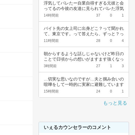
浮気してバレたー自業自得すぎる元彼と会
ってるの今彼の友達に見られてバレた浮気
女として…
14時間前
37
0
1
バイト先の女上司に出身どこ？って聞かれ
て、東京です。って答えたら、ずっと？っ
て聞かれ…
11時間前
28
0
4
朝からするような話しじゃないけど昨日の
ことで日頃からの想いがますます強くなっ
た。私は…
3時間前
27
1
3
…切実な思いなのですが…夫と掴み合いの
喧嘩をして一時的に実家に避難しています
が…実家…
15時間前
24
0
1
もっと見る
いぇるカウンセラーのコメント