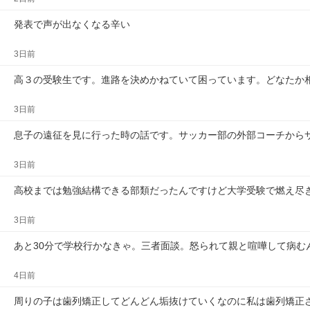
発表で声が出なくなる辛い
3日前
高３の受験生です。進路を決めかねていて困っています。どなたか
3日前
息子の遠征を見に行った時の話です。サッカー部の外部コーチから
3日前
高校までは勉強結構できる部類だったんですけど大学受験で燃え尽
3日前
あと30分で学校行かなきゃ。三者面談。怒られて親と喧嘩して病む
4日前
周りの子は歯列矯正してどんどん垢抜けていくなのに私は歯列矯正