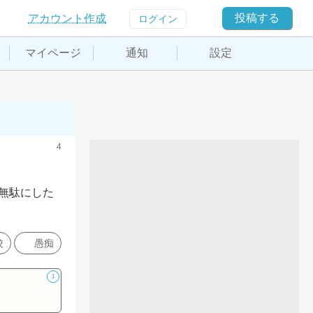
投稿する
アカウント作成
ログイン
マイページ
通知
設定
4
無駄にした
校
愚痴
1