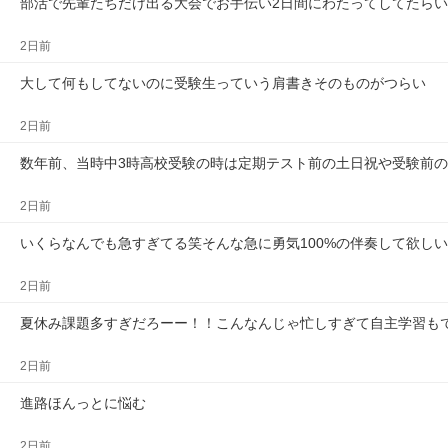
部活で先輩たちだけ出る大会でお手伝い2日間にわたってしてたら
2日前
大して何もしてないのに受験生っていう肩書きそのものがつらい
2日前
数年前、当時中3時高校受験の時は定期テスト前の土日祝や受験前の
2日前
いくらなんでも急すぎてる笑そんな急に勇気100%の伴奏して欲し
2日前
夏休み課題多すぎだろーー！！こんなんじゃ忙しすぎて自主学習も
2日前
進路ほんっとに悩む
2日前