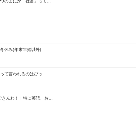
いつのまにか「社畜」って…
冬休み(年末年始以外)…
いって言われるのはびっ…
できんわ！！特に英語、お…