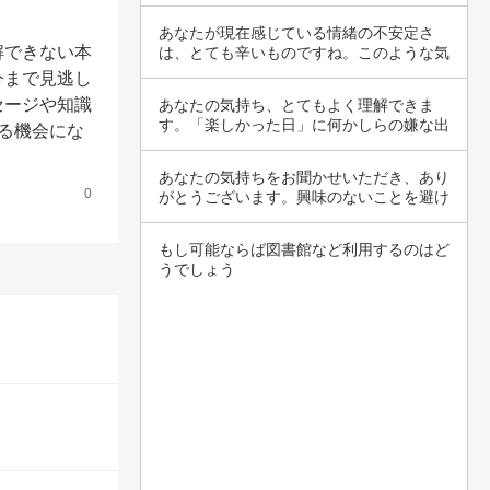
んね。理…
あなたが現在感じている情緒の不安定さ
解できない本
は、とても辛いものですね。このような気
持ちが続く…
今まで見逃し
セージや知識
あなたの気持ち、とてもよく理解できま
す。「楽しかった日」に何かしらの嫌な出
る機会にな
来事が起こ…
あなたの気持ちをお聞かせいただき、あり
0
がとうございます。興味のないことを避け
てしまう…
もし可能ならば図書館など利用するのはど
うでしょう