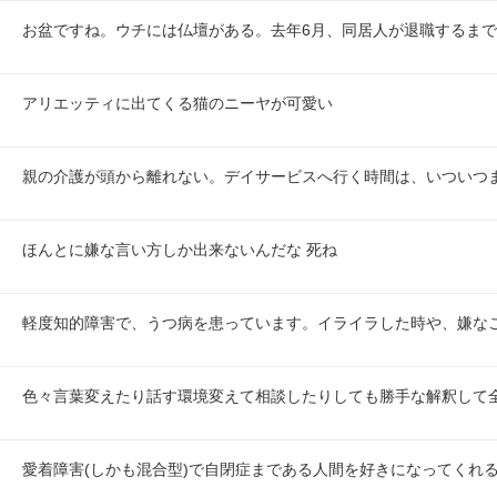
お盆ですね。ウチには仏壇がある。去年6月、同居人が退職するま
アリエッティに出てくる猫のニーヤが可愛い
親の介護が頭から離れない。デイサービスへ行く時間は、いついつ
ほんとに嫌な言い方しか出来ないんだな 死ね
軽度知的障害で、うつ病を患っています。イライラした時や、嫌な
色々言葉変えたり話す環境変えて相談したりしても勝手な解釈して
愛着障害(しかも混合型)で自閉症まである人間を好きになってくれ