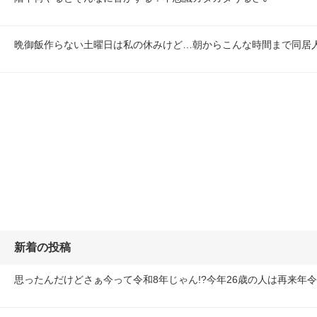
晩御飯作らない土曜日は私の休みけど…朝からこんな時間まで同居
新着の投稿
思ったんだけどさぁ今って令和8年じゃん!?今年26歳の人は再来年令