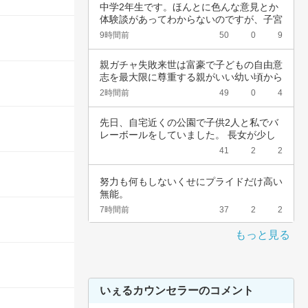
中学2年生です。ほんとに色んな意見とか
体験談があってわからないのですが、子宮
頚がんワ…
9時間前
50
0
9
親ガチャ失敗来世は富豪で子どもの自由意
志を最大限に尊重する親がいい幼い頃から
深夜正座…
2時間前
49
0
4
先日、自宅近くの公園で子供2人と私でバ
レーボールをしていました。 長女が少し
強めのス…
41
2
2
努力も何もしないくせにプライドだけ高い
無能。
7時間前
37
2
2
もっと見る
いぇるカウンセラーのコメント