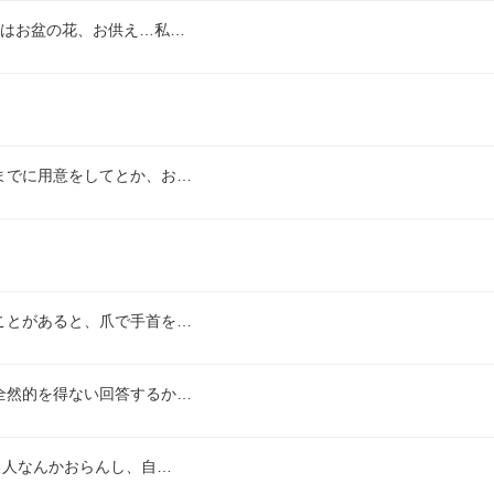
ではお盆の花、お供え…私…
までに用意をしてとか、お…
ことがあると、爪で手首を…
全然的を得ない回答するか…
る人なんかおらんし、自…