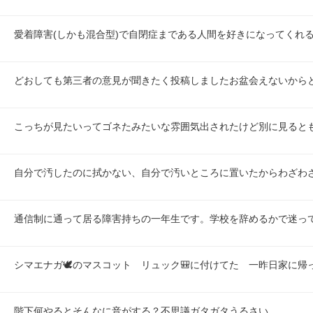
愛着障害(しかも混合型)で自閉症まである人間を好きになってくれ
どおしても第三者の意見が聞きたく投稿しましたお盆会えないから
こっちが見たいってゴネたみたいな雰囲気出されたけど別に見ると
自分で汚したのに拭かない、自分で汚いところに置いたからわざわ
通信制に通って居る障害持ちの一年生です。学校を辞めるかで迷っ
シマエナガ🕊️のマスコット　リュック🎒に付けてた　一昨日家に帰
階下何やるとそんなに音がする？不思議ガタガタうるさい