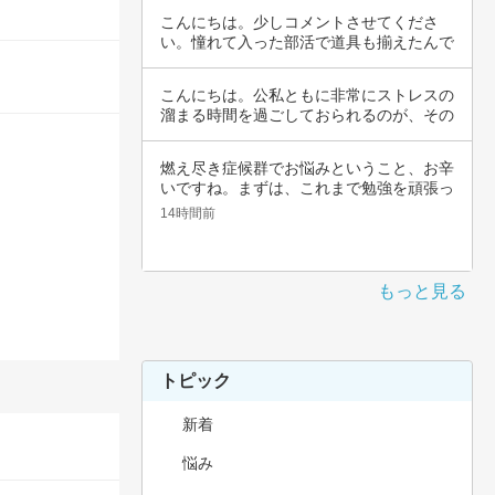
こんにちは。少しコメントさせてくださ
い。憧れて入った部活で道具も揃えたんで
すよね。頑…
こんにちは。公私ともに非常にストレスの
溜まる時間を過ごしておられるのが、その
辛さと共…
燃え尽き症候群でお悩みということ、お辛
いですね。まずは、これまで勉強を頑張っ
てこられ…
14時間前
もっと見る
トピック
新着
悩み