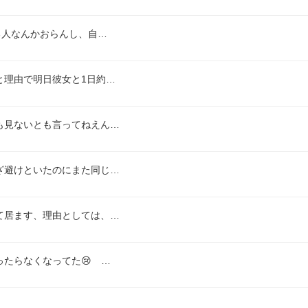
る人なんかおらんし、自…
と理由で明日彼女と1日約…
も見ないとも言ってねえん…
ざ避けといたのにまた同じ…
て居ます、理由としては、…
ったらなくなってた😢　…