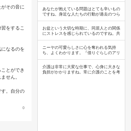
解できます…
たがその音に
あなたが抱えている問題はとても辛いもの
ですね。身近な人たちの行動が過去のつら
い経験を…
練習をするこ
お盆という大切な時期に、同居人との関係
にストレスを感じられているのですね。共
有する家…
ニーヤの可愛らしさに心を奪われる気持
気になるのを
ち、よくわかります。『借りぐらしのアリ
エッティ』…
介護は非常に大変な仕事で、心身に大きな
ることができ
負担がかかりますね。常に介護のことを考
ません。

えなけれ…
です。自分の
0