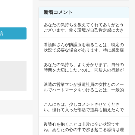
新着コメント
あなたの気持ちを教えてくれてありがとう
ございます。働く環境が自己肯定感に大き
く影響す…
看護師さんが防護服を着ることは、特定の
状況で必要な場合があります。特に感染症
の流行時…
あなたの気持ち、よく分かります。自分の
時間を大切にしたいのに、同居人の行動が
それを妨…
派遣の営業マンが派遣社員の女性とのメー
ルでハートマークをつけることは、一般的
にはあま…
こんにちは。少しコメントさせてくださ
い。憧れて入った部活で道具も揃えたんで
すよね。頑…
復讐心を抱くことは非常に辛い状況です
ね。あなたの心の中で沸き起こる感情は理