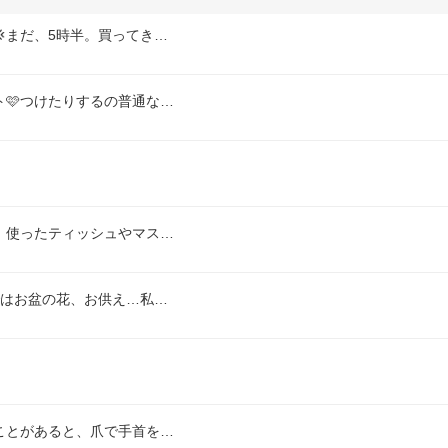
まだ、5時半。買ってき…
🩷つけたりするの普通な…
、使ったティッシュやマス…
ではお盆の花、お供え…私…
ことがあると、爪で手首を…