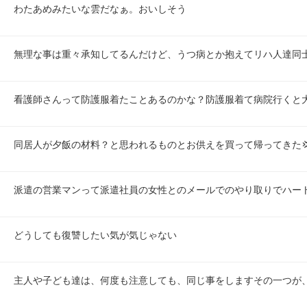
わたあめみたいな雲だなぁ。おいしそう
無理な事は重々承知してるんだけど、うつ病とか抱えてリハ人達同
看護師さんって防護服着たことあるのかな？防護服着て病院行くと
同居人が夕飯の材料？と思われるものとお供えを買って帰ってきた
派遣の営業マンって派遣社員の女性とのメールでのやり取りでハート
どうしても復讐したい気が気じゃない
主人や子ども達は、何度も注意しても、同じ事をしますその一つが