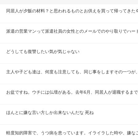
同居人が夕飯の材料？と思われるものとお供えを買って帰ってきた
派遣の営業マンって派遣社員の女性とのメールでのやり取りでハート
どうしても復讐したい気が気じゃない
主人や子ども達は、何度も注意しても、同じ事をしますその一つが
お盆ですね。ウチには仏壇がある。去年6月、同居人が退職するま
ほんとに嫌な言い方しか出来ないんだな 死ね
軽度知的障害で、うつ病を患っています。イライラした時や、嫌な