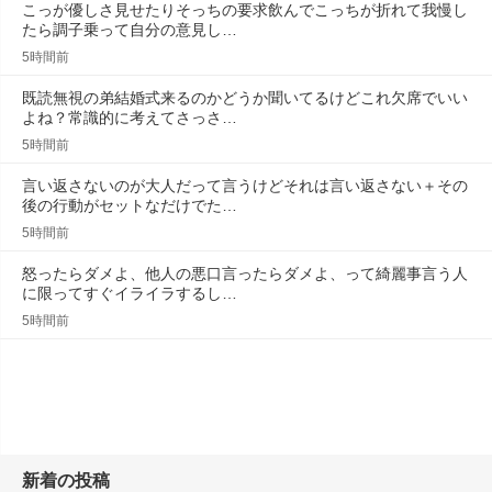
こっが優しさ見せたりそっちの要求飲んでこっちが折れて我慢し
たら調子乗って自分の意見し…
5時間前
既読無視の弟結婚式来るのかどうか聞いてるけどこれ欠席でいい
よね？常識的に考えてさっさ…
5時間前
言い返さないのが大人だって言うけどそれは言い返さない＋その
後の行動がセットなだけでた…
5時間前
怒ったらダメよ、他人の悪口言ったらダメよ、って綺麗事言う人
に限ってすぐイライラするし…
5時間前
新着の投稿