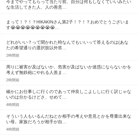
今までやってもらって当たり前、自分は何もしなくていいみたい
な生活してきた人、人の善意…
まって！？！？HIKAKINさん第2子！？！？おめでとうございま
す😭😭😭😭😭😭😭😭😭…
どれがいい？って聞かれた時なんでもいいって答えるのは(あな
たの希望通りの選択肢以外答…
2時間前
周りに被害が及ばないか、危害が及ばないか迷惑にならないかを
考えず無鉄砲にやれる人羨ま…
2時間前
確かにお仕事しに行くのであって仲良しこよししに行く訳じゃな
いのは分かるけどさ、せめて…
4時間前
そういう人もいるんだねとか相手の考えや意見とかを尊重出来な
い母。家族だろうが相手が自…
4時間前