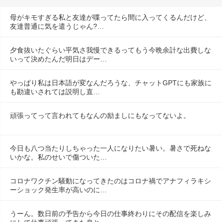
母がキモすぎる私と友達が喋ってたら間に入ってくるんだけど、
友達普通に気を遣うじゃん?…
夕食抜いたぐらい平気さ我慢できるってもう今晩余計な出費しな
いって決めたんだ明日はデー…
やっぱり私は日本語が変なんだろうな、チャットGPTにも家族に
も勘違いされては説明し直…
頑張ってって言われてもなんの励ましにもなってないよ。
今日も八つ当たりしちゃった一人になりたい暑い。暑さで死ねな
いかな。私のせいで傷ついた…
コロナワクチン騒動になってきたのはコロナ禍でアナフィラキシ
ーショック発生率が高いのに…
うーん。数日前の予告から今日の仕事終わりにその配信を楽しみ