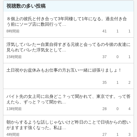
視聴数の多い投稿
８個上の彼氏と付き合って3年同棲して1年になる。過去付き合
う前にソープ店に数回行って…
8時間前
41
1
1
浮気してバレたー自業自得すぎる元彼と会ってるの今彼の友達に
見られてバレた浮気女として…
15時間前
37
0
1
土日祝やお盆休みもお仕事の方お互い一緒に頑張りましょ！
35
1
2
バイト先の女上司に出身どこ？って聞かれて、東京です。って答
えたら、ずっと？って聞かれ…
13時間前
28
0
4
朝からするような話しじゃないけど昨日のことで日頃からの想い
がますます強くなった。私は…
4時間前
27
1
3