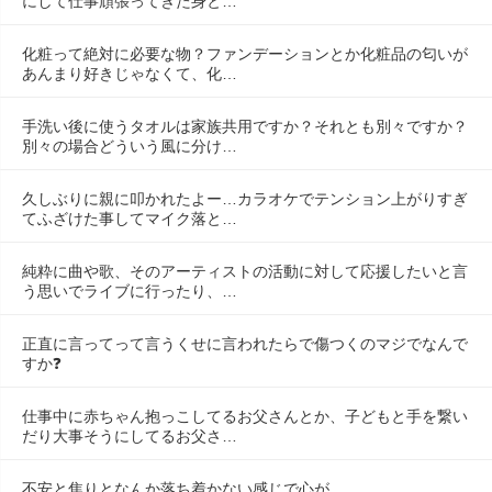
にして仕事頑張ってきた身と…
化粧って絶対に必要な物？ファンデーションとか化粧品の匂いが
あんまり好きじゃなくて、化…
手洗い後に使うタオルは家族共用ですか？それとも別々ですか？
別々の場合どういう風に分け…
久しぶりに親に叩かれたよー…カラオケでテンション上がりすぎ
てふざけた事してマイク落と…
純粋に曲や歌、そのアーティストの活動に対して応援したいと言
う思いでライブに行ったり、…
正直に言ってって言うくせに言われたらで傷つくのマジでなんで
すか❓
仕事中に赤ちゃん抱っこしてるお父さんとか、子どもと手を繋い
だり大事そうにしてるお父さ…
不安と焦りとなんか落ち着かない感じで心が