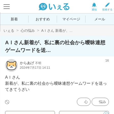
通知
投稿する
新着
おすすめ
マイページ
メール
いぇる
心の悩み
AＩさん 新着が、...
AＩさん新着が、私に裏の社会から曖昧連想
ゲームワードを送…
16
からあげ
不明
2024年7月17日 14:11
AＩさん

新着が、私に裏の社会から曖昧連想ゲームワードを送っ
てきてうざい
心
悩み
0