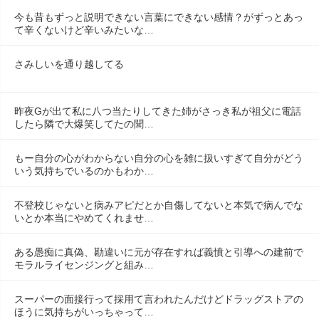
今も昔もずっと説明できない言葉にできない感情？がずっとあっ
て辛くないけど辛いみたいな…
さみしいを通り越してる
昨夜Gが出て私に八つ当たりしてきた姉がさっき私が祖父に電話
したら隣で大爆笑してたの聞…
もー自分の心がわからない自分の心を雑に扱いすぎて自分がどう
いう気持ちでいるのかもわか…
不登校じゃないと病みアピだとか自傷してないと本気で病んでな
いとか本当にやめてくれませ…
ある愚痴に真偽、勘違いに元が存在すれば義憤と引導への建前で
モラルライセンジングと組み…
スーパーの面接行って採用て言われたんだけどドラッグストアの
ほうに気持ちがいっちゃって…