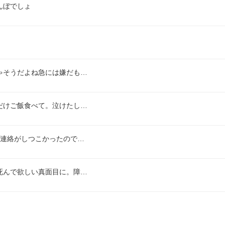
んぼでしょ
ゃそうだよね急には嫌だも…
だけご飯食べて。泣けたし…
の連絡がしつこかったので…
死んで欲しい真面目に。障…