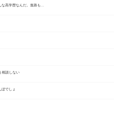
んな高学歴なんだ。進路も…
う相談しない
んぼでしょ