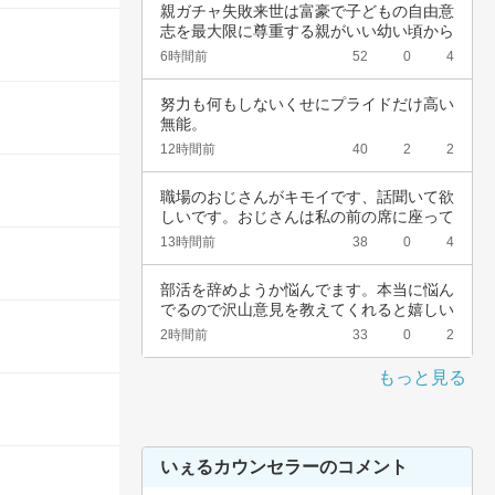
親ガチャ失敗来世は富豪で子どもの自由意
志を最大限に尊重する親がいい幼い頃から
深夜正座…
6時間前
52
0
4
努力も何もしないくせにプライドだけ高い
無能。
12時間前
40
2
2
職場のおじさんがキモイです、話聞いて欲
しいです。おじさんは私の前の席に座って
いて、い…
13時間前
38
0
4
部活を辞めようか悩んでます。本当に悩ん
でるので沢山意見を教えてくれると嬉しい
です。中…
2時間前
33
0
2
もっと見る
いぇるカウンセラーのコメント