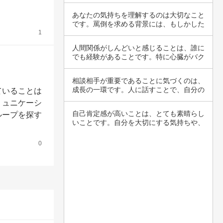
況にいる…
あなたの気持ちを理解するのは大切なこと
です。罵倒を求める背景には、もしかした
1
らストレ…
人間関係がしんどいと感じることは、誰に
でも経験があることです。特に心臓がバク
バクする…
相談相手が重要であることに気づくのは、
成長の一環です。人に話すことで、自分の
ていることは
気持ちや…
ミュニケーシ
自己肯定感が高いことは、とても素晴らし
ループを探す
いことです。自分を大切にする気持ちや、
自己理解…
0