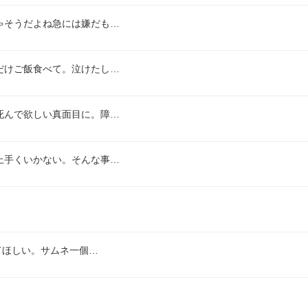
ゃそうだよね急には嫌だも…
だけご飯食べて。泣けたし…
死んで欲しい真面目に。障…
上手くいかない。そんな事…
てほしい。サムネ一個…