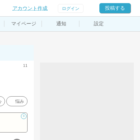
投稿する
アカウント作成
ログイン
マイページ
通知
設定
11
心
悩み
0