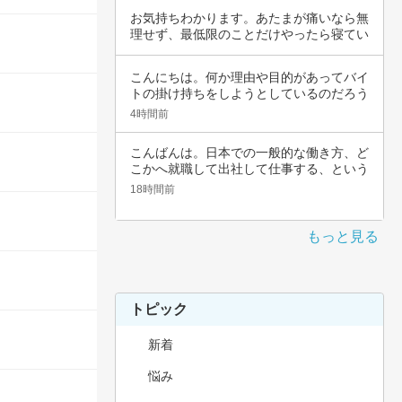
お気持ちわかります。あたまが痛いなら無
理せず、最低限のことだけやったら寝てい
いんじゃ…
こんにちは。何か理由や目的があってバイ
トの掛け持ちをしようとしているのだろう
と思いま…
4時間前
こんばんは。日本での一般的な働き方、ど
こかへ就職して出社して仕事する、という
職種では…
18時間前
もっと見る
トピック
新着
悩み