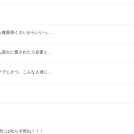
ら種面倒くさいからいいっ…
も誰かに愛されたり必要と…
クでじさつ。こんな人達に…
間には叱らず死ね！！！