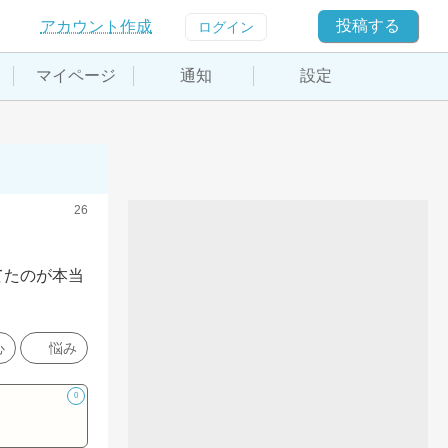
投稿する
アカウント作成
ログイン
マイページ
通知
設定
26
てたのが本当
心
悩み
0