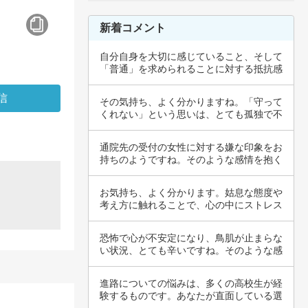
新着コメント
自分自身を大切に感じていること、そして
「普通」を求められることに対する抵抗感
を表現し…
その気持ち、よく分かりますね。「守って
くれない」という思いは、とても孤独で不
安を感じ…
通院先の受付の女性に対する嫌な印象をお
持ちのようですね。そのような感情を抱く
ことは、…
お気持ち、よく分かります。姑息な態度や
考え方に触れることで、心の中にストレス
や不快感…
恐怖で心が不安定になり、鳥肌が止まらな
い状況、とても辛いですね。そのような感
情は、私…
進路についての悩みは、多くの高校生が経
験するものです。あなたが直面している選