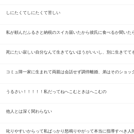
しにたくてしにたくて苦しい
私が頼んだふるさと納税のスイカ届いたから彼氏に食べるか聞いた
死にたい寂しい自分なんて生きてないほうがいいし、別に生きてて
コミュ障一家に生まれて両親は会話せず調停離婚、弟はそのショッ
うるさい！！！！！私だってねへこむときはへこむの
他人とは深く関わらない
叱りやすいからって私ばっかり怒鳴りやがって本当に指導すべき人