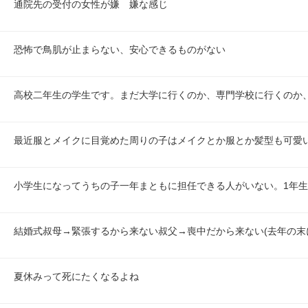
通院先の受付の女性が嫌　嫌な感じ
恐怖で鳥肌が止まらない、安心できるものがない
高校二年生の学生です。まだ大学に行くのか、専門学校に行くのか
最近服とメイクに目覚めた周りの子はメイクとか服とか髪型も可愛
小学生になってうちの子一年まともに担任できる人がいない。1年生
結婚式叔母→緊張するから来ない叔父→喪中だから来ない(去年の末
夏休みって死にたくなるよね