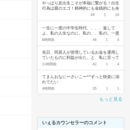
やっぱり反出生こそが幸福に繋がる！出生
行為は親のエゴ！精神的にも金銭的にも余
裕ないく…
49
1
16
一生に一度の中学生時代、、、、返して
よ。私の人生なのに。私の、、私の。一度
でいいから…
6時間前
46
1
4
先日、同居人が管理しているお金を運用し
ていたものに利益が出た。と、私に言って
きた。結…
11時間前
42
1
4
てまんおなにーさいこー^^ずっと快楽に溺
れてたい
4時間前
35
1
1
もっと見る
いぇるカウンセラーのコメント