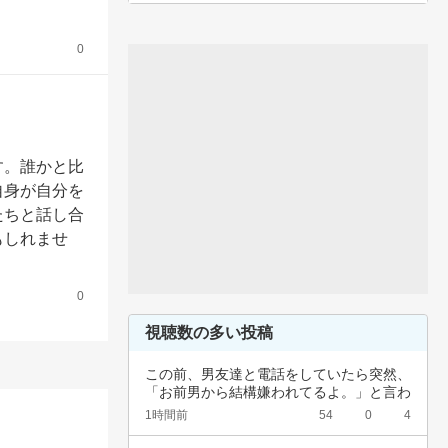
0
す。誰かと比
自身が自分を
たちと話し合
もしれませ
0
視聴数の多い投稿
この前、男友達と電話をしていたら突然、
「お前男から結構嫌われてるよ。」と言わ
れました…
1時間前
54
0
4