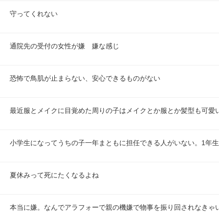
守ってくれない
通院先の受付の女性が嫌　嫌な感じ
恐怖で鳥肌が止まらない、安心できるものがない
最近服とメイクに目覚めた周りの子はメイクとか服とか髪型も可愛
小学生になってうちの子一年まともに担任できる人がいない。1年生
夏休みって死にたくなるよね
本当に嫌。なんでアラフォーで親の機嫌で物事を振り回されなきゃ