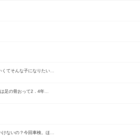
いくてそんな子になりたい…
は足の骨おって2．4年…
いけないの？今回車検。ほ…