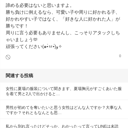
諦める必要はないと思いますよ。

勝ち負けに例えるなら、可愛い子や周りに好かれる子、
好かれやすい子ではなく、「好きな人に好かれた人」が
勝ちです！

周りに言う必要もありませんし、こっそりアタックしち
ゃいましょう🫶

頑張ってください(๑•̀ㅂ•́)و✧
0
関連する投稿
女性に夏場の服装について聞きます、夏場胸元がすごくあいた服
を着て男と2人で出かけると…
男性が初めてを奪いたいと思う女性はどんな人ですか？大事な人
ですか？それともなんとも思…
私から別れ言ったけどそっか、わかったって言ってLINEは未読