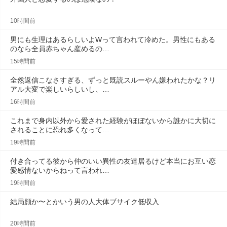
10時間前
男にも生理はあるらしいよWって言われて冷めた。男性にもある
のなら全員赤ちゃん産めるの…
15時間前
全然返信こなさすぎる、ずっと既読スルーやん嫌われたかな？リ
アル大変で楽しいらしいし、…
16時間前
これまで身内以外から愛された経験がほぼないから誰かに大切に
されることに恐れ多くなって…
19時間前
付き合ってる彼から仲のいい異性の友達居るけど本当にお互い恋
愛感情ないからねって言われ…
19時間前
結局顔か〜とかいう男の人大体ブサイク低収入
20時間前