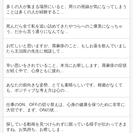
多くの人が集まる場所にいると、周りの視線が気になってしまう
ことは多くの人が経験するこ…
死んだら全て私を追い詰めてきたやつらへのご褒美になっちゃ
う、だから言う通りになんてな…
お忙しいと思いますが、蕁麻疹のこと、もしお薬を飲んでいまし
たら主治医の先生に相談して…
辛い思いをされていること、本当にお察しします。蕁麻疹の症状
が続く中で、心身ともに疲れ…
あなたの前向きな姿勢、とても素晴らしいです。根拠がなくて
も、ポジティブな考え方は心の…
仕事のON、OFFの切り替えは、心身の健康を保つために非常に
大切です。まず、ONの状…
探している動画を見つけられずに困っている様子が伝わってきま
すね。お気持ち、お察ししま…