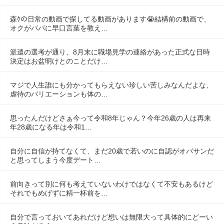
森ｹの日常の動画で探してる動画があります😭結構前の動画で、
オクがパパに早口言葉を教え…
派遣の選考が通り、8月末に職場見学の連絡があった正式な日時
決定はお盆明けとのことだけ…
マジで人生誰にも分かってもらえない珍しい苦しみなんだよな、
虐待のバリエーションも体の…
思ったんだけどさぁ今って令和8年じゃん？今年26歳の人は再来
年28歳になる年は令和1…
自分に自信が持てなくて、まだ20歳で若いのに自認がオバサンだ
と思ってしまう今度デート…
前向きって別に何も考えていないわけではなくて不安もあるけど
それでもめげずに精一杯前を…
自分で言っておいてあれだけど想いは無限大って具体的にどーい