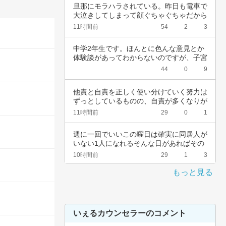
旦那にモラハラされている。昨日も電車で
大泣きしてしまって顔ぐちゃぐちゃだから
会社休ん…
11時間前
54
2
3
中学2年生です。ほんとに色んな意見とか
体験談があってわからないのですが、子宮
頚がんワ…
44
0
9
他責と自責を正しく使い分けていく努力は
ずっとしているものの、自責が多くなりが
ちなんで…
11時間前
29
0
1
週に一回でいいこの曜日は確実に同居人が
いない1人になれるそんな日があればその
日だけを…
10時間前
29
1
3
もっと見る
いぇるカウンセラーのコメント