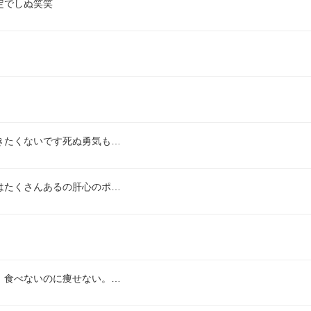
定でしぬ笑笑
きたくないです死ぬ勇気も…
はたくさんあるの肝心のポ…
。食べないのに痩せない。…