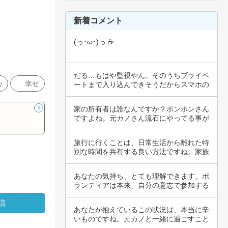
新着コメント
(っ･ω･)っ ☕
だる…もはや監視やん。そのうちブライベ
心
幸せ
ートまで入り込んできそうだからスマホの
ロック厳…
家の所有者は誰なんですか？ポンポンさん
2
ですよね。元カノさん流石にやってる事が
どうかと…
旅行に行くことは、日常生活から離れた特
別な時間を共有する良い方法ですね。家族
での旅行…
あなたの気持ち、とても理解できます。ボ
ランティアは本来、自分の意志で参加する
ものであ…
あなたが抱えているこの状況は、本当に辛
いものですね。元カノと一緒に過ごすこと