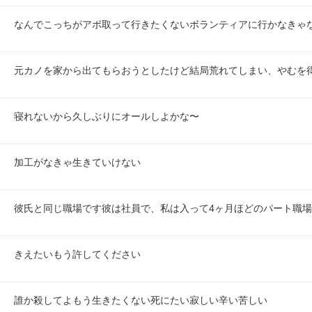
なんでこっちがアポ取って行きたくないボランティアに行かなきゃ
元カノを家から出てもらおうとしたけど結局荒れてしまい、やむを
寝れないから久しぶりにオールしよかな〜
加工がなきゃ生きていけない
彼氏と同じ職場です彼は社員で、私は入って4ヶ月ほどのパート職
きえたいもう許してください
誰か殺してよもう生きたくない死にたい寂しい辛い苦しい