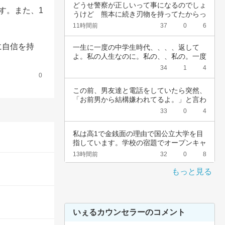
どうせ警察が正しいって事になるのでしょ
す。また、1
うけど　熊本に続き刃物を持ってたからっ
て簡単に…
11時間前
37
0
6
に自信を持
一生に一度の中学生時代、、、、返して
よ。私の人生なのに。私の、、私の。一度
でいいから…
34
1
4
0
この前、男友達と電話をしていたら突然、
「お前男から結構嫌われてるよ。」と言わ
れました…
33
0
4
私は高1で金銭面の理由で国公立大学を目
指しています。学校の宿題でオープンキャ
ンパスに…
13時間前
32
0
8
もっと見る
いぇるカウンセラーのコメント