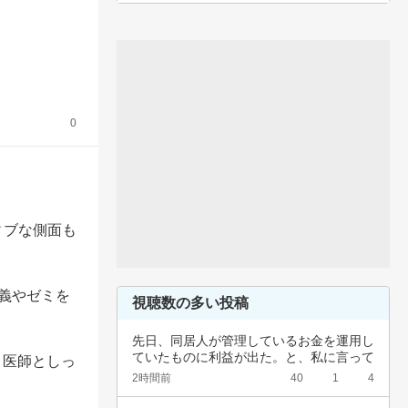
0
ィブな側面も
義やゼミを
視聴数の多い投稿
先日、同居人が管理しているお金を運用し
ていたものに利益が出た。と、私に言って
、医師としっ
きた。結…
2時間前
40
1
4