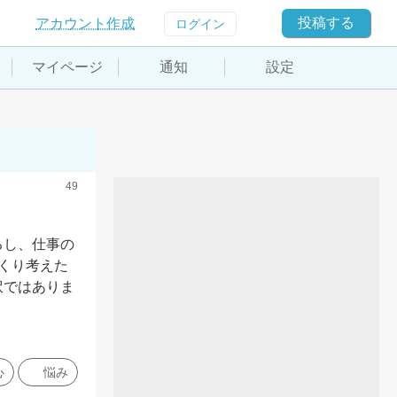
投稿する
アカウント作成
ログイン
マイページ
通知
設定
49
るし、仕事の
くり考えた
訳ではありま
心
悩み