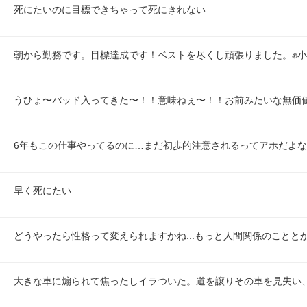
死にたいのに目標できちゃって死にきれない
朝から勤務です。目標達成です！ベストを尽くし頑張りました。✊
うひょ〜バッド入ってきた〜！！意味ねぇ〜！！お前みたいな無価
6年もこの仕事やってるのに…まだ初歩的注意されるってアホだよ
早く死にたい
どうやったら性格って変えられますかね...もっと人間関係のことと
大きな車に煽られて焦ったしイラついた。道を譲りその車を見失い