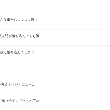
小さな事からコツコツ続け…
値人間が落ち込んでても誰…
な凄く落ち込んでしまう
か考えずにバカになっ…
、頭ブチギレてたけど広い…