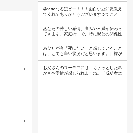
@tattaなるほどー！！！面白い豆知識教え
てくれてありがとうございます☺️てこと
は…
あなたの苦しい感情、痛みや不満が伝わっ
てきます。家庭の中で、特に親との関係性
は非常に…
あなたが今「死にたい」と感じていること
は、とても辛い状況だと思います。目標が
できたと…
お父さんのユーモアには、ちょっとした温
0
かさや愛情が感じられますね。「成功者は
みんなC…
0