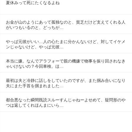
夏休みって死にたくなるよね
お金が山のようにあって孤独なのと、貧乏だけど支えてくれる人
がいつもいるのと、どっちが…
やっぱ元彼がいい…人の心たまに分かんないけど、対してイケメ
ンじゃないけど、やっぱ元彼…
本当に嫌。なんでアラフォーで親の機嫌で物事を振り回されなき
ゃいけないの？今回車検。ほ…
最初は夫と冷静に話しをしていたのですが、また掴み合いになり
夫にまた手首を掴まれました…
都合悪なった瞬間既読スルーすんじゃねーよせめて、疑問形のや
つは返してくれほんまにいら…