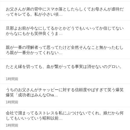
お父さんが弟の背中にスマホ落としたらしくてお母さんが虐待だ
ってキレてる。私が小さい頃…
旦那よお前が今なにしてるかとかどうでもいいってか信じてない
からなにもかも笑仲良くうま…
親が一番の理解者って思ってたけど全然そんなこと無かったむし
ろ親が一番分かってくれない…
たとえ縁を切っても、血が繋がってる事実は消せないのグロい。
1時間前
うちのお父さんがチャッピーに対する信頼度やばすぎて笑う爆笑
爆笑「成功者はみんなCha…
1時間前
会社で溜まってるストレスを私にぶつけないでくれ。娘だから何
してもいいっていう昭和以前…
1時間前