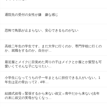
通院先の受付の女性が嫌　嫌な感じ
恐怖で鳥肌が止まらない、安心できるものがない
高校二年生の学生です。まだ大学に行くのか、専門学校に行くの
か、就職をするのか。自分が…
最近服とメイクに目覚めた周りの子はメイクとか服とか髪型も可
愛いくてそんな子になりたい…
小学生になってうちの子一年まともに担任できる人がいない。1
年生は足の骨おって2．4年…
結婚式叔母→緊張するから来ない叔父→喪中だから来ない(去年
の末に叔父の実母がなくなっ…