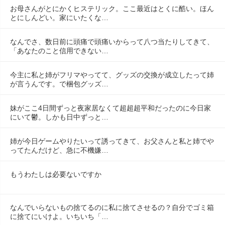
お母さんがとにかくヒステリック。ここ最近はとくに酷い。ほん
とにしんどい。家にいたくな…
なんでさ、数日前に頭痛で頭痛いからって八つ当たりしてきて、
「あなたのこと信用できない…
今主に私と姉がフリマやってて、グッズの交換が成立したって姉
が言うんです。で梱包グッズ…
妹がここ4日間ずっと夜家居なくて超超超平和だったのに今日家
にいて鬱。しかも日中ずっと…
姉が今日ゲームやりたいって誘ってきて、お父さんと私と姉でや
ってたんだけど、急に不機嫌…
もうわたしは必要ないですか
なんでいらないもの捨てるのに私に捨てさせるの？自分でゴミ箱
に捨てにいけよ。いちいち「…