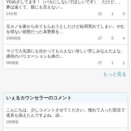
YGめざしてます！（バカにしないでほしいです）　だけど、、
夢は遠くて、親にも言えない…
14分前
31
1
3
元カノを家から出てもらおうとしたけど結局荒れてしまい、やむ
を得ない状態だった為警察を…
15時間前
27
0
4
マジで人生誰にも分かってもらえない珍しい苦しみなんだよな、
虐待のバリエーションも体の…
5時間前
27
1
1
もっと見る
いぇるカウンセラーのコメント
こんにちは。少しコメントさせてください。憧れて入った部活で
道具も揃えたんですよね。頑…
1時間前