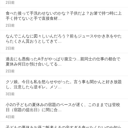
2日前
食べた後って手洗わせないのかな？子供だよ？お箸で持つ時に上
手く持てないと手で直接食材…
2日前
なんでこんなに図々しいんだろう？前もジュースやかき氷をやた
らたくさん貰おうとしてきて…
2日前
過去にも愚痴ったA子がやっぱり腹立つ…親同士の仕事の都合で
夏休み何日か預け合いしてる…
2日前
クソ娘。今日も私を怒らせやがった。言う事も聞かんと好き放題
し、注意したら逆ギレ。メソ…
3日前
小2の子どもの夏休みの宿題のペースが遅く、このままでは登校
日（宿題の提出日）に間に合…
4日前
子どもの夏休みお昼ご飯考えるの辛すぎる食べたくないのか知ら