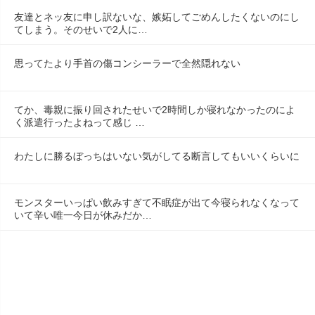
友達とネッ友に申し訳ないな、嫉妬してごめんしたくないのにし
てしまう。そのせいで2人に…
思ってたより手首の傷コンシーラーで全然隠れない
てか、毒親に振り回されたせいで2時間しか寝れなかったのによ
く派遣行ったよねって感じ …
わたしに勝るぼっちはいない気がしてる断言してもいいくらいに
モンスターいっぱい飲みすぎて不眠症が出て今寝られなくなって
いて辛い唯一今日が休みだか…