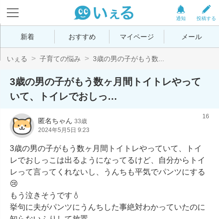
通知
投稿する
新着
おすすめ
マイページ
メール
いぇる
子育ての悩み
3歳の男の子がもう数...
3歳の男の子がもう数ヶ月間トイトレやって
いて、トイレでおしっ…
16
匿名ちゃん
33歳
2024年5月5日 9:23
3歳の男の子がもう数ヶ月間トイトレやっていて、トイ
レでおしっこは出るようになってるけど、自分からトイ
レって言ってくれないし、うんちも平気でパンツにする
😢

もう泣きそうです💧

挙句に夫がパンツにうんちした事絶対わかっていたのに
知らないふりして放置。
