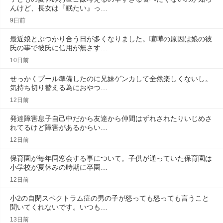
んけど、長女は『眠たい』っ…
9日前
最近娘とぶつかり合う日が多くなりました。喧嘩の原因は娘の彼
氏の事で彼氏に信用が無さす…
10日前
せっかくプール準備したのに兄妹ゲンカして全然楽しくないし。
気持ち切り替える為におやつ…
12日前
発達障害息子自己中だから友達から仲間はずれされたりいじめさ
れてるけど障害があるからい…
12日前
保育園が毎年同窓会する事について。子供が通っていた保育園は
小学校が夏休みの時期に卒園…
12日前
小2の自閉スペクトラム症の男の子が怒っても怒っても言うこと
聞いてくれないです。いつも…
13日前